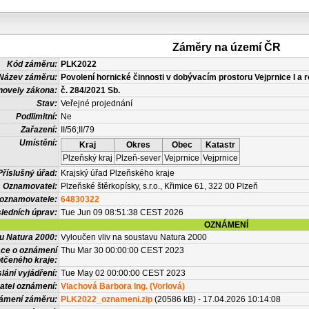
Záměry na území ČR
Kód záměru:
PLK2022
Název záměru:
Povolení hornické činnosti v dobývacím prostoru Vejprnice I a r
novely zákona:
č. 284/2021 Sb.
Stav:
Veřejné projednání
Podlimitní:
Ne
Zařazení:
II/56;II/79
Umístění:
Kraj
Okres
Obec
Katastr
Plzeňský kraj
Plzeň-sever
Vejprnice
Vejprnice
Příslušný úřad:
Krajský úřad Plzeňského kraje
Oznamovatel:
Plzeňské štěrkopísky, s.r.o., Křimice 61, 322 00 Plzeň
 oznamovatele:
64830322
ledních úprav:
Tue Jun 09 08:51:38 CEST 2026
OZNÁMENÍ
vu Natura 2000:
Vyloučen vliv na soustavu Natura 2000
ace o oznámení
Thu Mar 30 00:00:00 CEST 2023
tčeného kraje:
lání vyjádření:
Tue May 02 00:00:00 CEST 2023
atel oznámení:
Vlachová Barbora Ing. (Vorlová)
námení záměru:
PLK2022_oznameni.zip
(20586 kB) - 17.04.2026 10:14:08