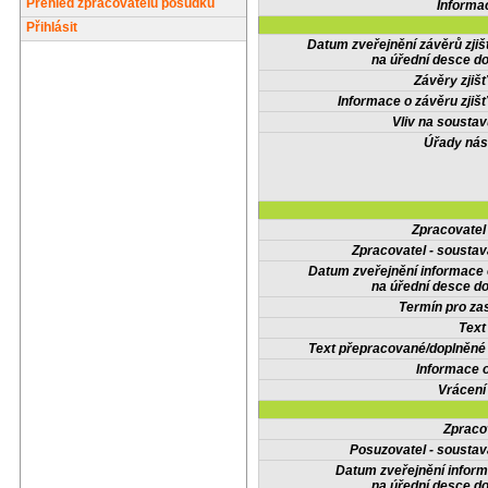
Přehled zpracovatelů posudků
Informa
Přihlásit
Datum zveřejnění závěrů zjiš
na úřední desce do
Závěry zjišť
Informace o závěru zjišť
Vliv na sousta
Úřady nás
Zpracovate
Zpracovatel - soustav
Datum zveřejnění informace
na úřední desce do
Termín pro zas
Text
Text přepracované/doplněn
Informace 
Vrácení
Zpraco
Posuzovatel - soustav
Datum zveřejnění infor
na úřední desce do