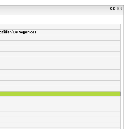
CZ
|
EN
ozšíření DP Vejprnice I