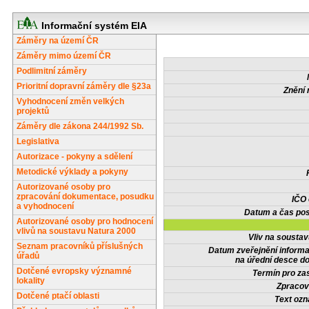
Informační systém EIA
Záměry na území ČR
Záměry mimo území ČR
Podlimitní záměry
Prioritní dopravní záměry dle §23a
Znění 
Vyhodnocení změn velkých
projektů
Záměry dle zákona 244/1992 Sb.
Legislativa
Autorizace - pokyny a sdělení
Metodické výklady a pokyny
Autorizované osoby pro
zpracování dokumentace, posudku
IČO
a vyhodnocení
Datum a čas pos
Autorizované osoby pro hodnocení
vlivů na soustavu Natura 2000
Vliv na sousta
Seznam pracovníků příslušných
Datum zveřejnění inform
úřadů
na úřední desce do
Dotčené evropsky významné
Termín pro zas
lokality
Zpracov
Dotčené ptačí oblasti
Text oz