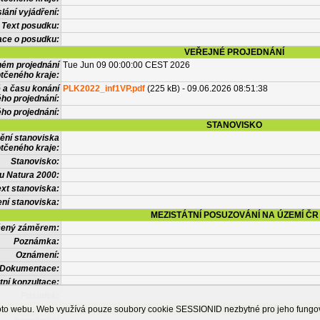
lání vyjádření:
Text posudku:
ace o posudku:
VEŘEJNÉ PROJEDNÁNÍ
ném projednání
Tue Jun 09 00:00:00 CEST 2026
tčeného kraje:
 a času konání
PLK2022_inf1VP.pdf
(225 kB) - 09.06.2026 08:51:38
ého projednání:
ého projednání:
STANOVISKO
ění stanoviska
tčeného kraje:
Stanovisko:
u Natura 2000:
xt stanoviska:
ní stanoviska:
MEZISTÁTNÍ POSUZOVÁNÍ NA ÚZEMÍ ČR
tčený záměrem:
Poznámka:
Oznámení:
Dokumentace:
tní konzultace:
Posudek:
OSTATNÍ INFORMACE
ohoto webu. Web využívá pouze soubory cookie SESSIONID nezbytné pro jeho fung