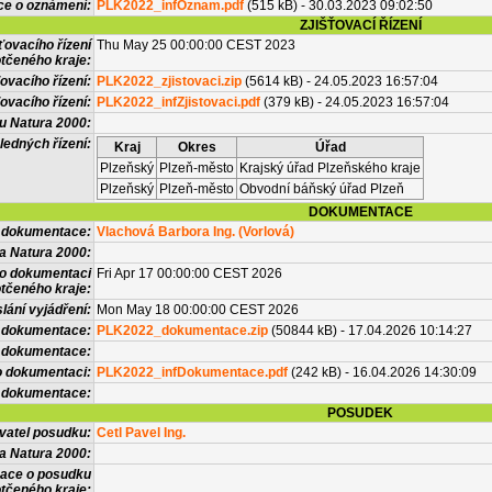
ce o oznámení:
PLK2022_infOznam.pdf
(515 kB) - 30.03.2023 09:02:50
ZJIŠŤOVACÍ ŘÍZENÍ
ťovacího řízení
Thu May 25 00:00:00 CEST 2023
tčeného kraje:
ovacího řízení:
PLK2022_zjistovaci.zip
(5614 kB) - 24.05.2023 16:57:04
ovacího řízení:
PLK2022_infZjistovaci.pdf
(379 kB) - 24.05.2023 16:57:04
vu Natura 2000:
ledných řízení:
Kraj
Okres
Úřad
Plzeňský
Plzeň-město
Krajský úřad Plzeňského kraje
Plzeňský
Plzeň-město
Obvodní báňský úřad Plzeň
DOKUMENTACE
l dokumentace:
Vlachová Barbora Ing. (Vorlová)
a Natura 2000:
 o dokumentaci
Fri Apr 17 00:00:00 CEST 2026
tčeného kraje:
lání vyjádření:
Mon May 18 00:00:00 CEST 2026
 dokumentace:
PLK2022_dokumentace.zip
(50844 kB) - 17.04.2026 10:14:27
é dokumentace:
o dokumentaci:
PLK2022_infDokumentace.pdf
(242 kB) - 16.04.2026 14:30:09
 dokumentace:
POSUDEK
vatel posudku:
Cetl Pavel Ing.
a Natura 2000:
mace o posudku
tčeného kraje: