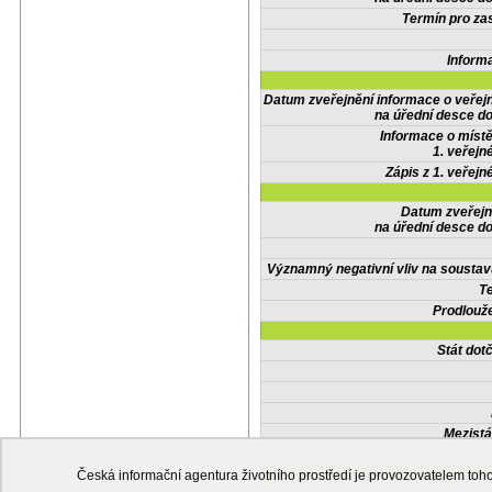
Termín pro zas
Inform
Datum zveřejnění informace o veřej
na úřední desce do
Informace o místě
1. veřejn
Zápis z 1. veřejn
Datum zveřejn
na úřední desce do
Významný negativní vliv na soustav
Te
Prodlouže
Stát do
Mezistá
Česká informační agentura životního prostředí je provozovatelem t