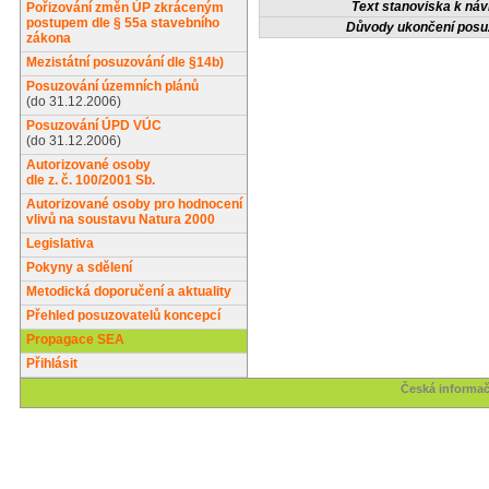
Text stanoviska k návr
Pořizování změn ÚP zkráceným
postupem dle § 55a stavebního
Důvody ukončení posu
zákona
Mezistátní posuzování dle §14b)
Posuzování územních plánů
(do 31.12.2006)
Posuzování ÚPD VÚC
(do 31.12.2006)
Autorizované osoby
dle z. č. 100/2001 Sb.
Autorizované osoby pro hodnocení
vlivů na soustavu Natura 2000
Legislativa
Pokyny a sdělení
Metodická doporučení a aktuality
Přehled posuzovatelů koncepcí
Propagace SEA
Přihlásit
Česká informač