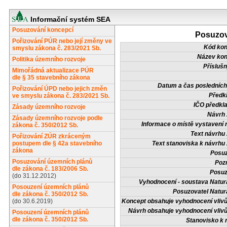
Informační systém SEA
Posuzování koncepcí
Posuzov
Pořizování PÚR nebo její změny ve
Kód ko
smyslu zákona č. 283/2021 Sb.
Název ko
Politika územního rozvoje
Příslušn
Mimořádná aktualizace PÚR
dle § 35 stavebního zákona
Datum a čas posledních
Pořizování ÚPD nebo jejich změn
Předkl
ve smyslu zákona č. 283/2021 Sb.
IČO předkla
Zásady územního rozvoje
Návrh 
Zásady územního rozvoje podle
Informace o místě vystavení 
zákona č. 350/2012 Sb.
Text návrhu 
Pořizování ZÚR zkráceným
postupem dle § 42a stavebního
Text stanoviska k návrhu 
zákona
Posuz
Posuzování územních plánů
Poz
dle zákona č. 183/2006 Sb.
Posuz
(do 31.12.2012)
Vyhodnocení - soustava Natur
Posouzení územních plánů
Posuzovatel Natur
dle zákona č. 350/2012 Sb.
(do 30.6.2019)
Koncept obsahuje vyhodnocení vlivů
Návrh obsahuje vyhodnocení vlivů
Posouzení územních plánů
dle zákona č. 350/2012 Sb.
Stanovisko k 