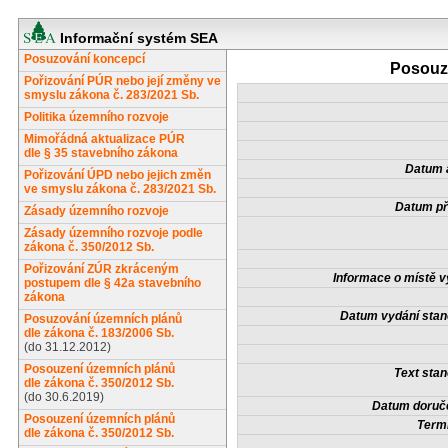
Informační systém SEA
Posuzování koncepcí
Posouze
Pořizování PÚR nebo její změny ve
smyslu zákona č. 283/2021 Sb.
Politika územního rozvoje
Mimořádná aktualizace PÚR
dle § 35 stavebního zákona
Datum a
Pořizování ÚPD nebo jejich změn
ve smyslu zákona č. 283/2021 Sb.
Datum př
Zásady územního rozvoje
Zásady územního rozvoje podle
zákona č. 350/2012 Sb.
Pořizování ZÚR zkráceným
Informace o místě v
postupem dle § 42a stavebního
zákona
Datum vydání stan
Posuzování územních plánů
dle zákona č. 183/2006 Sb.
(do 31.12.2012)
Posouzení územních plánů
Text stan
dle zákona č. 350/2012 Sb.
(do 30.6.2019)
Datum doruče
Posouzení územních plánů
Termí
dle zákona č. 350/2012 Sb.