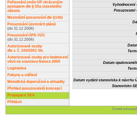
Pořizování změn ÚP zkráceným
Vyhodnocení -
postupem dle § 55a stavebního
Posuzovatel 
zákona
Mezistátní posuzování dle §14b)
Da
Posuzování územních plánů
(do 31.12.2006)
Posuzování ÚPD VÚC
(do 31.12.2006)
Datum
Autorizované osoby
dle z. č. 100/2001 Sb.
Termí
Autorizované osoby pro hodnocení
vlivů na soustavu Natura 2000
Datum opakovaného
Legislativa
Termí
Pokyny a sdělení
Datum vydání stanoviska k návrhu Ú
Metodická doporučení a aktuality
Stanovisko SE
Přehled posuzovatelů koncepcí
Propagace SEA
Přihlásit
Česká informač