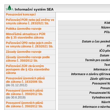
Informační systém SEA
Posuzování koncepcí
Pořizování PÚR nebo její změny ve
Kód
smyslu zákona č. 283/2021 Sb.
Název
Politika územního rozvoje
Přís
Mimořádná aktualizace PÚR
dle § 35 stavebního zákona
Datum a čas posled
Pořizování ÚPD nebo jejich změn
Př
ve smyslu zákona č. 283/2021 Sb.
IČO pře
Zásady územního rozvoje
Datum 
Zásady územního rozvoje podle
Termín pro zaslán
zákona č. 350/2012 Sb.
Tex
Pořizování ZÚR zkráceným
postupem dle § 42a stavebního
Informace 
zákona
Informace o závěru zjišťova
Posuzování územních plánů
Závěr zjišťova
dle zákona č. 183/2006 Sb.
Posouzení N
(do 31.12.2012)
Posuzo
Posouzení územních plánů
Posuzovatel N
dle zákona č. 350/2012 Sb.
(do 30.6.2019)
Vyhodnocení
Návrh
Posouzení územních plánů
dle zákona č. 350/2012 Sb.
Informace o návrh