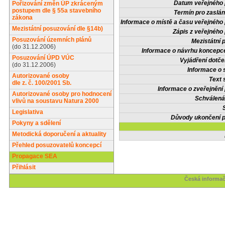
Datum veřejného 
Pořizování změn ÚP zkráceným
postupem dle § 55a stavebního
Termín pro zaslán
zákona
Informace o místě a času veřejného 
Mezistátní posuzování dle §14b)
Zápis z veřejného 
Posuzování územních plánů
Mezistátní 
(do 31.12.2006)
Informace o návrhu koncepce
Posuzování ÚPD VÚC
Vyjádření dotče
(do 31.12.2006)
Informace o 
Autorizované osoby
Text 
dle z. č. 100/2001 Sb.
Informace o zveřejnění 
Autorizované osoby pro hodnocení
Schválená
vlivů na soustavu Natura 2000
Legislativa
Důvody ukončení p
Pokyny a sdělení
Metodická doporučení a aktuality
Přehled posuzovatelů koncepcí
Propagace SEA
Přihlásit
Česká informač