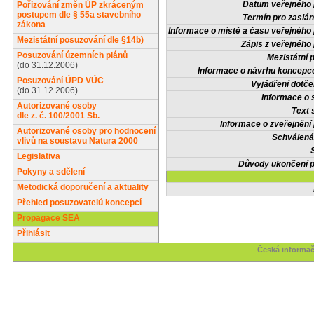
Datum veřejného 
Pořizování změn ÚP zkráceným
postupem dle § 55a stavebního
Termín pro zaslán
zákona
Informace o místě a času veřejného 
Mezistátní posuzování dle §14b)
Zápis z veřejného 
Posuzování územních plánů
Mezistátní 
(do 31.12.2006)
Informace o návrhu koncepce
Posuzování ÚPD VÚC
Vyjádření dotče
(do 31.12.2006)
Informace o 
Autorizované osoby
Text 
dle z. č. 100/2001 Sb.
Informace o zveřejnění 
Autorizované osoby pro hodnocení
Schválená
vlivů na soustavu Natura 2000
Legislativa
Důvody ukončení p
Pokyny a sdělení
Metodická doporučení a aktuality
Přehled posuzovatelů koncepcí
Propagace SEA
Přihlásit
Česká informač