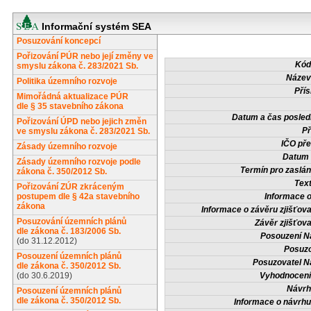
Informační systém SEA
Posuzování koncepcí
Pořizování PÚR nebo její změny ve
Kód
smyslu zákona č. 283/2021 Sb.
Název
Politika územního rozvoje
Přís
Mimořádná aktualizace PÚR
dle § 35 stavebního zákona
Datum a čas posled
Pořizování ÚPD nebo jejich změn
Př
ve smyslu zákona č. 283/2021 Sb.
IČO pře
Zásady územního rozvoje
Datum 
Zásady územního rozvoje podle
Termín pro zaslán
zákona č. 350/2012 Sb.
Tex
Pořizování ZÚR zkráceným
postupem dle § 42a stavebního
Informace 
zákona
Informace o závěru zjišťova
Posuzování územních plánů
Závěr zjišťova
dle zákona č. 183/2006 Sb.
Posouzení N
(do 31.12.2012)
Posuzo
Posouzení územních plánů
Posuzovatel N
dle zákona č. 350/2012 Sb.
(do 30.6.2019)
Vyhodnocení
Návrh
Posouzení územních plánů
dle zákona č. 350/2012 Sb.
Informace o návrh