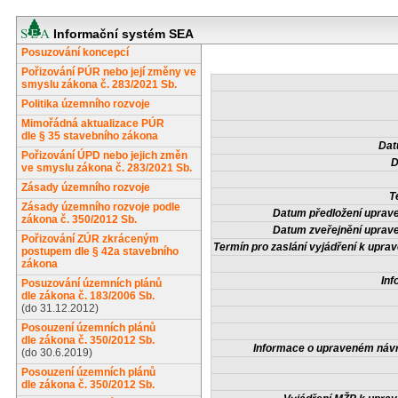
Informační systém SEA
Posuzování koncepcí
Pořizování PÚR nebo její změny ve
smyslu zákona č. 283/2021 Sb.
Politika územního rozvoje
Mimořádná aktualizace PÚR
dle § 35 stavebního zákona
Dat
Pořizování ÚPD nebo jejich změn
D
ve smyslu zákona č. 283/2021 Sb.
Zásady územního rozvoje
T
Zásady územního rozvoje podle
Datum předložení uprav
zákona č. 350/2012 Sb.
Datum zveřejnění uprav
Pořizování ZÚR zkráceným
Termín pro zaslání vyjádření k upr
postupem dle § 42a stavebního
zákona
Inf
Posuzování územních plánů
dle zákona č. 183/2006 Sb.
(do 31.12.2012)
Posouzení územních plánů
dle zákona č. 350/2012 Sb.
Informace o upraveném náv
(do 30.6.2019)
Posouzení územních plánů
dle zákona č. 350/2012 Sb.