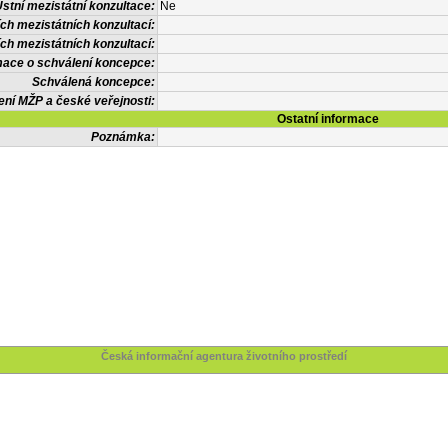
stní mezistátní konzultace:
Ne
ch mezistátních konzultací:
ích mezistátních konzultací:
mace o schválení koncepce:
Schválená koncepce:
ení MŽP a české veřejnosti:
Ostatní informace
Poznámka:
Česká informační agentura životního prostředí