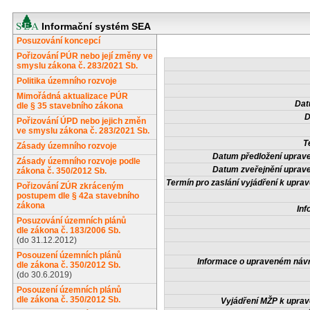
Informační systém SEA
Posuzování koncepcí
Pořizování PÚR nebo její změny ve
smyslu zákona č. 283/2021 Sb.
Politika územního rozvoje
Mimořádná aktualizace PÚR
Dat
dle § 35 stavebního zákona
D
Pořizování ÚPD nebo jejich změn
ve smyslu zákona č. 283/2021 Sb.
T
Zásady územního rozvoje
Datum předložení uprav
Zásady územního rozvoje podle
Datum zveřejnění uprav
zákona č. 350/2012 Sb.
Termín pro zaslání vyjádření k upr
Pořizování ZÚR zkráceným
postupem dle § 42a stavebního
zákona
Inf
Posuzování územních plánů
dle zákona č. 183/2006 Sb.
(do 31.12.2012)
Posouzení územních plánů
Informace o upraveném náv
dle zákona č. 350/2012 Sb.
(do 30.6.2019)
Posouzení územních plánů
dle zákona č. 350/2012 Sb.
Vyjádření MŽP k upra