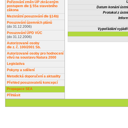
Ú
Pořizování změn ÚP zkráceným
postupem dle § 55a stavebního
Datum konání ústní
zákona
Protokol z ústn
Mezistátní posuzování dle §14b)
Infor
Posuzování územních plánů
(do 31.12.2006)
Vypořádání vyjádř
Posuzování ÚPD VÚC
(do 31.12.2006)
Autorizované osoby
dle z. č. 100/2001 Sb.
Autorizované osoby pro hodnocení
vlivů na soustavu Natura 2000
Legislativa
Pokyny a sdělení
Metodická doporučení a aktuality
Přehled posuzovatelů koncepcí
Propagace SEA
Přihlásit