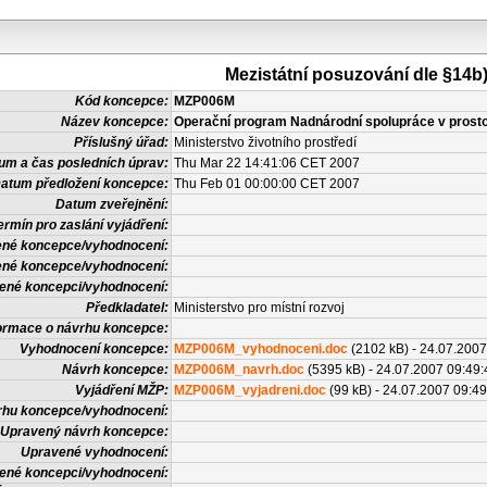
Mezistátní posuzování dle §14b
Kód koncepce:
MZP006M
Název koncepce:
Operační program Nadnárodní spolupráce v prosto
Příslušný úřad:
Ministerstvo životního prostředí
um a čas posledních úprav:
Thu Mar 22 14:41:06 CET 2007
atum předložení koncepce:
Thu Feb 01 00:00:00 CET 2007
Datum zveřejnění:
ermín pro zaslání vyjádření:
ené koncepce/vyhodnocení:
ené koncepce/vyhodnocení:
avené koncepci/vyhodnocení:
Předkladatel:
Ministerstvo pro místní rozvoj
ormace o návrhu koncepce:
Vyhodnocení koncepce:
MZP006M_vyhodnoceni.doc
(2102 kB) - 24.07.2007
Návrh koncepce:
MZP006M_navrh.doc
(5395 kB) - 24.07.2007 09:49:
Vyjádření MŽP:
MZP006M_vyjadreni.doc
(99 kB) - 24.07.2007 09:49
rhu koncepce/vyhodnocení:
Upravený návrh koncepce:
Upravené vyhodnocení:
vené koncepci/vyhodnocení: