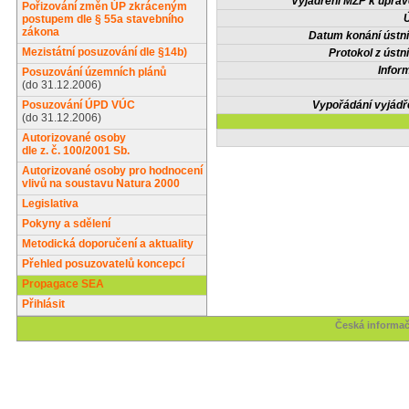
Vyjádření MŽP k upra
Pořizování změn ÚP zkráceným
Ú
postupem dle § 55a stavebního
zákona
Datum konání ústní
Mezistátní posuzování dle §14b)
Protokol z ústn
Infor
Posuzování územních plánů
(do 31.12.2006)
Posuzování ÚPD VÚC
Vypořádání vyjádř
(do 31.12.2006)
Autorizované osoby
dle z. č. 100/2001 Sb.
Autorizované osoby pro hodnocení
vlivů na soustavu Natura 2000
Legislativa
Pokyny a sdělení
Metodická doporučení a aktuality
Přehled posuzovatelů koncepcí
Propagace SEA
Přihlásit
Česká informač