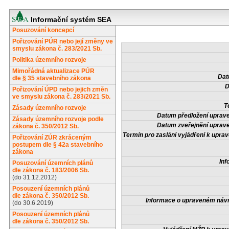
Informační systém SEA
Posuzování koncepcí
Pořizování PÚR nebo její změny ve
smyslu zákona č. 283/2021 Sb.
Politika územního rozvoje
Mimořádná aktualizace PÚR
Dat
dle § 35 stavebního zákona
D
Pořizování ÚPD nebo jejich změn
ve smyslu zákona č. 283/2021 Sb.
T
Zásady územního rozvoje
Datum předložení uprav
Zásady územního rozvoje podle
Datum zveřejnění uprav
zákona č. 350/2012 Sb.
Termín pro zaslání vyjádření k upr
Pořizování ZÚR zkráceným
postupem dle § 42a stavebního
zákona
Inf
Posuzování územních plánů
dle zákona č. 183/2006 Sb.
(do 31.12.2012)
Posouzení územních plánů
dle zákona č. 350/2012 Sb.
Informace o upraveném náv
(do 30.6.2019)
Posouzení územních plánů
dle zákona č. 350/2012 Sb.