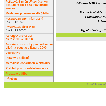
Pořizování změn ÚP zkráceným
Vyjádření MŽP k upra
postupem dle § 55a stavebního
Ú
zákona
Datum konání ústní
Mezistátní posuzování dle §14b)
Protokol z ústn
Posuzování územních plánů
Infor
(do 31.12.2006)
Posuzování ÚPD VÚC
(do 31.12.2006)
Vypořádání vyjádř
Autorizované osoby
dle z. č. 100/2001 Sb.
Autorizované osoby pro hodnocení
vlivů na soustavu Natura 2000
Legislativa
Pokyny a sdělení
Metodická doporučení a aktuality
Přehled posuzovatelů koncepcí
Propagace SEA
Přihlásit
Česká informač