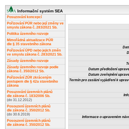
Informační systém SEA
Posuzování koncepcí
Pořizování PÚR nebo její změny ve
smyslu zákona č. 283/2021 Sb.
Politika územního rozvoje
Mimořádná aktualizace PÚR
dle § 35 stavebního zákona
Dat
Pořizování ÚPD nebo jejich změn
D
ve smyslu zákona č. 283/2021 Sb.
Zásady územního rozvoje
T
Zásady územního rozvoje podle
Datum předložení uprav
zákona č. 350/2012 Sb.
Datum zveřejnění uprav
Pořizování ZÚR zkráceným
Termín pro zaslání vyjádření k upr
postupem dle § 42a stavebního
zákona
Posuzování územních plánů
Inf
dle zákona č. 183/2006 Sb.
(do 31.12.2012)
Posouzení územních plánů
dle zákona č. 350/2012 Sb.
(do 30.6.2019)
Informace o upraveném náv
Posouzení územních plánů
dle zákona č. 350/2012 Sb.