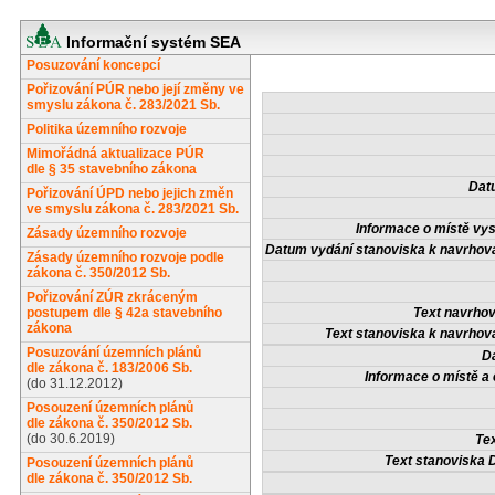
Informační systém SEA
Posuzování koncepcí
Pořizování PÚR nebo její změny ve
smyslu zákona č. 283/2021 Sb.
Politika územního rozvoje
Mimořádná aktualizace PÚR
dle § 35 stavebního zákona
Dat
Pořizování ÚPD nebo jejich změn
ve smyslu zákona č. 283/2021 Sb.
Informace o místě vys
Zásady územního rozvoje
Datum vydání stanoviska k navrhov
Zásady územního rozvoje podle
zákona č. 350/2012 Sb.
Pořizování ZÚR zkráceným
postupem dle § 42a stavebního
Text navrhov
zákona
Text stanoviska k navrhov
Posuzování územních plánů
D
dle zákona č. 183/2006 Sb.
Informace o místě a 
(do 31.12.2012)
Posouzení územních plánů
dle zákona č. 350/2012 Sb.
(do 30.6.2019)
Tex
Text stanoviska 
Posouzení územních plánů
dle zákona č. 350/2012 Sb.