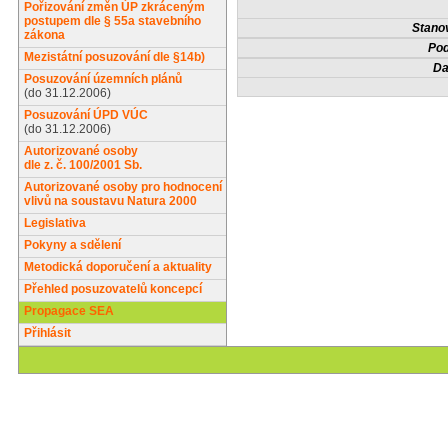
Pořizování změn ÚP zkráceným
postupem dle § 55a stavebního
Stanov
zákona
Pod
Mezistátní posuzování dle §14b)
Da
Posuzování územních plánů
(do 31.12.2006)
Posuzování ÚPD VÚC
(do 31.12.2006)
Autorizované osoby
dle z. č. 100/2001 Sb.
Autorizované osoby pro hodnocení
vlivů na soustavu Natura 2000
Legislativa
Pokyny a sdělení
Metodická doporučení a aktuality
Přehled posuzovatelů koncepcí
Propagace SEA
Přihlásit