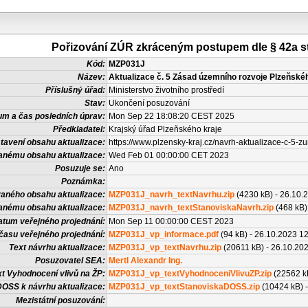
Pořizování ZÚR zkráceným postupem dle § 42a 
Kód:
MZP031J
Název:
Aktualizace č. 5 Zásad územního rozvoje Plzeňské
Příslušný úřad:
Ministerstvo životního prostředí
Stav:
Ukončení posuzování
um a čas posledních úprav:
Mon Sep 22 18:08:20 CEST 2025
Předkladatel:
Krajský úřad Plzeňského kraje
tavení obsahu aktualizace:
https://www.plzensky-kraj.cz/navrh-aktualizace-c-5-
anému obsahu aktualizace:
Wed Feb 01 00:00:00 CET 2023
Posuzuje se:
Ano
Poznámka:
aného obsahu aktualizace:
MZP031J_navrh_textNavrhu.zip
(4230 kB) - 26.10.
anému obsahu aktualizace:
MZP031J_navrh_textStanoviskaNavrh.zip
(468 kB)
atum veřejného projednání:
Mon Sep 11 00:00:00 CEST 2023
času veřejného projednání:
MZP031J_vp_informace.pdf
(94 kB) - 26.10.2023 1
Text návrhu aktualizace:
MZP031J_vp_textNavrhu.zip
(20611 kB) - 26.10.20
Posuzovatel SEA:
Mertl Alexandr Ing.
t Vyhodnocení vlivů na ŽP:
MZP031J_vp_textVyhodnoceniVlivuZP.zip
(22562 kB
DOSS k návrhu aktualizace:
MZP031J_vp_textStanoviskaDOSS.zip
(10424 kB) -
Mezistátní posuzování: