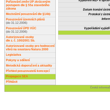
Vyjádření MŽP k upra
Pořizování změn ÚP zkráceným
Ú
postupem dle § 55a stavebního
zákona
Datum konání ústní
Mezistátní posuzování dle §14b)
Protokol z ústn
Infor
Posuzování územních plánů
(do 31.12.2006)
Posuzování ÚPD VÚC
Vypořádání vyjádř
(do 31.12.2006)
Autorizované osoby
dle z. č. 100/2001 Sb.
Autorizované osoby pro hodnocení
vlivů na soustavu Natura 2000
Legislativa
Pokyny a sdělení
Metodická doporučení a aktuality
Přehled posuzovatelů koncepcí
Propagace SEA
Přihlásit
Česká informač