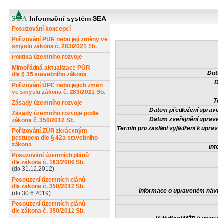
Informační systém SEA
Posuzování koncepcí
Pořizování PÚR nebo její změny ve
smyslu zákona č. 283/2021 Sb.
Politika územního rozvoje
Mimořádná aktualizace PÚR
Dat
dle § 35 stavebního zákona
D
Pořizování ÚPD nebo jejich změn
ve smyslu zákona č. 283/2021 Sb.
T
Zásady územního rozvoje
Datum předložení uprav
Zásady územního rozvoje podle
Datum zveřejnění uprav
zákona č. 350/2012 Sb.
Termín pro zaslání vyjádření k upr
Pořizování ZÚR zkráceným
postupem dle § 42a stavebního
zákona
Inf
Posuzování územních plánů
dle zákona č. 183/2006 Sb.
(do 31.12.2012)
Posouzení územních plánů
dle zákona č. 350/2012 Sb.
Informace o upraveném náv
(do 30.6.2019)
Posouzení územních plánů
dle zákona č. 350/2012 Sb.