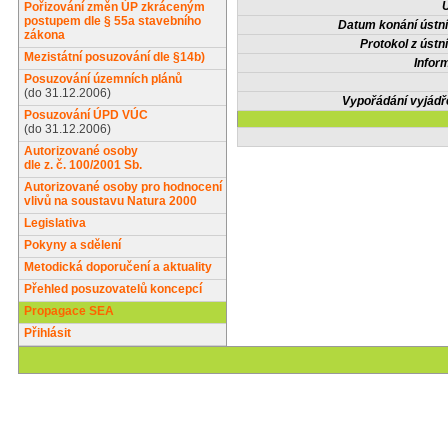
Ú
Pořizování změn ÚP zkráceným
postupem dle § 55a stavebního
Datum konání ústní
zákona
Protokol z ústn
Mezistátní posuzování dle §14b)
Infor
Posuzování územních plánů
(do 31.12.2006)
Vypořádání vyjádř
Posuzování ÚPD VÚC
(do 31.12.2006)
Autorizované osoby
dle z. č. 100/2001 Sb.
Autorizované osoby pro hodnocení
vlivů na soustavu Natura 2000
Legislativa
Pokyny a sdělení
Metodická doporučení a aktuality
Přehled posuzovatelů koncepcí
Propagace SEA
Přihlásit