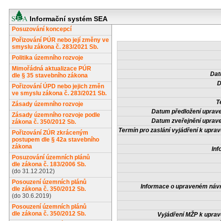
Informační systém SEA
Posuzování koncepcí
Pořizování PÚR nebo její změny ve
smyslu zákona č. 283/2021 Sb.
Politika územního rozvoje
Mimořádná aktualizace PÚR
Dat
dle § 35 stavebního zákona
D
Pořizování ÚPD nebo jejich změn
ve smyslu zákona č. 283/2021 Sb.
T
Zásady územního rozvoje
Datum předložení uprav
Zásady územního rozvoje podle
Datum zveřejnění uprav
zákona č. 350/2012 Sb.
Termín pro zaslání vyjádření k upr
Pořizování ZÚR zkráceným
postupem dle § 42a stavebního
zákona
Inf
Posuzování územních plánů
dle zákona č. 183/2006 Sb.
(do 31.12.2012)
Posouzení územních plánů
Informace o upraveném náv
dle zákona č. 350/2012 Sb.
(do 30.6.2019)
Posouzení územních plánů
dle zákona č. 350/2012 Sb.
Vyjádření MŽP k upra