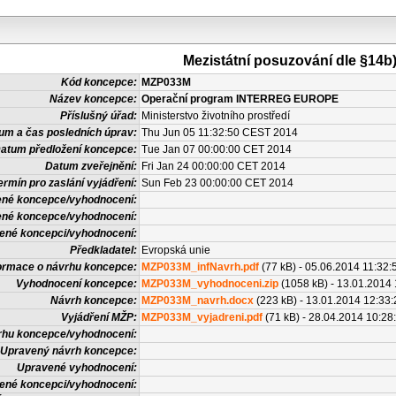
Mezistátní posuzování dle §14b
Kód koncepce:
MZP033M
Název koncepce:
Operační program INTERREG EUROPE
Příslušný úřad:
Ministerstvo životního prostředí
um a čas posledních úprav:
Thu Jun 05 11:32:50 CEST 2014
atum předložení koncepce:
Tue Jan 07 00:00:00 CET 2014
Datum zveřejnění:
Fri Jan 24 00:00:00 CET 2014
ermín pro zaslání vyjádření:
Sun Feb 23 00:00:00 CET 2014
ené koncepce/vyhodnocení:
ené koncepce/vyhodnocení:
avené koncepci/vyhodnocení:
Předkladatel:
Evropská unie
ormace o návrhu koncepce:
MZP033M_infNavrh.pdf
(77 kB) - 05.06.2014 11:32:
Vyhodnocení koncepce:
MZP033M_vyhodnoceni.zip
(1058 kB) - 13.01.2014 
Návrh koncepce:
MZP033M_navrh.docx
(223 kB) - 13.01.2014 12:33:
Vyjádření MŽP:
MZP033M_vyjadreni.pdf
(71 kB) - 28.04.2014 10:28
rhu koncepce/vyhodnocení:
Upravený návrh koncepce:
Upravené vyhodnocení:
vené koncepci/vyhodnocení: