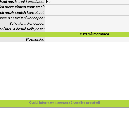
stní mezistátní konzultace:
Ne
ch mezistátních konzultací:
ích mezistátních konzultací:
mace o schválení koncepce:
Schválená koncepce:
ení MŽP a české veřejnosti:
Ostatní informace
Poznámka:
Česká informační agentura životního prostředí