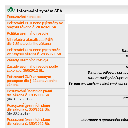
Informační systém SEA
Posuzování koncepcí
Pořizování PÚR nebo její změny ve
smyslu zákona č. 283/2021 Sb.
Politika územního rozvoje
Mimořádná aktualizace PÚR
dle § 35 stavebního zákona
Pořizování ÚPD nebo jejich změn
Dat
ve smyslu zákona č. 283/2021 Sb.
D
Zásady územního rozvoje
Zásady územního rozvoje podle
T
zákona č. 350/2012 Sb.
Datum předložení uprav
Pořizování ZÚR zkráceným
Datum zveřejnění uprav
postupem dle § 42a stavebního
Termín pro zaslání vyjádření k upr
zákona
Posuzování územních plánů
dle zákona č. 183/2006 Sb.
Inf
(do 31.12.2012)
Posouzení územních plánů
dle zákona č. 350/2012 Sb.
(do 30.6.2019)
Posouzení územních plánů
Informace o upraveném náv
dle zákona č. 350/2012 Sb.