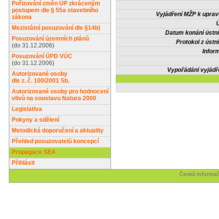
Pořizování změn ÚP zkráceným
postupem dle § 55a stavebního
Vyjádření MŽP k upra
zákona
Ú
Mezistátní posuzování dle §14b)
Datum konání ústní
Posuzování územních plánů
Protokol z ústn
(do 31.12.2006)
Infor
Posuzování ÚPD VÚC
(do 31.12.2006)
Vypořádání vyjádř
Autorizované osoby
dle z. č. 100/2001 Sb.
Autorizované osoby pro hodnocení
vlivů na soustavu Natura 2000
Legislativa
Pokyny a sdělení
Metodická doporučení a aktuality
Přehled posuzovatelů koncepcí
Propagace SEA
Přihlásit
Česká informač