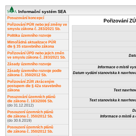
Informační systém SEA
Posuzování koncepcí
Pořizování Z
Pořizování PÚR nebo její změny ve
smyslu zákona č. 283/2021 Sb.
Politika územního rozvoje
Mimořádná aktualizace PÚR
dle § 35 stavebního zákona
Pořizování ÚPD nebo jejich změn
Dat
ve smyslu zákona č. 283/2021 Sb.
Zásady územního rozvoje
Informace o místě vys
Zásady územního rozvoje podle
Datum vydání stanoviska k navrhov
zákona č. 350/2012 Sb.
Pořizování ZÚR zkráceným
postupem dle § 42a stavebního
zákona
Text navrhov
Posuzování územních plánů
Text stanoviska k navrhov
dle zákona č. 183/2006 Sb.
(do 31.12.2012)
D
Posouzení územních plánů
dle zákona č. 350/2012 Sb.
Informace o místě a 
(do 30.6.2019)
Posouzení územních plánů
dle zákona č. 350/2012 Sb.