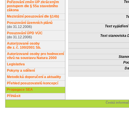
Tex
Pořizování změn ÚP zkráceným
postupem dle § 55a stavebního
zákona
Mezistátní posuzování dle §14b)
T
Posuzování územních plánů
Text vyjádření
(do 31.12.2006)
Posuzování ÚPD VÚC
Text stanoviska 
(do 31.12.2006)
Autorizované osoby
dle z. č. 100/2001 Sb.
Autorizované osoby pro hodnocení
Stanov
vlivů na soustavu Natura 2000
Pod
Legislativa
Da
Pokyny a sdělení
Metodická doporučení a aktuality
Přehled posuzovatelů koncepcí
Propagace SEA
Přihlásit
Česká informač