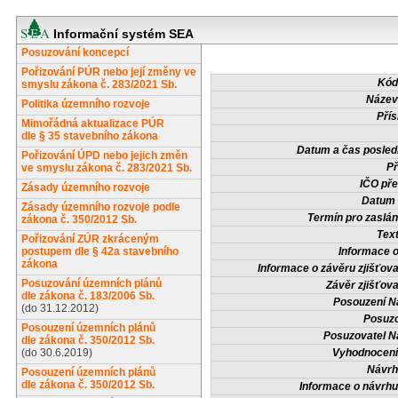
Informační systém SEA
Posuzování koncepcí
Pořizování PÚR nebo její změny ve
Kód
smyslu zákona č. 283/2021 Sb.
Název
Politika územního rozvoje
Přís
Mimořádná aktualizace PÚR
dle § 35 stavebního zákona
Datum a čas posled
Pořizování ÚPD nebo jejich změn
Př
ve smyslu zákona č. 283/2021 Sb.
IČO pře
Zásady územního rozvoje
Datum 
Zásady územního rozvoje podle
Termín pro zaslán
zákona č. 350/2012 Sb.
Tex
Pořizování ZÚR zkráceným
postupem dle § 42a stavebního
Informace 
zákona
Informace o závěru zjišťova
Posuzování územních plánů
Závěr zjišťova
dle zákona č. 183/2006 Sb.
Posouzení N
(do 31.12.2012)
Posuzo
Posouzení územních plánů
Posuzovatel N
dle zákona č. 350/2012 Sb.
(do 30.6.2019)
Vyhodnocení
Návrh
Posouzení územních plánů
dle zákona č. 350/2012 Sb.
Informace o návrh