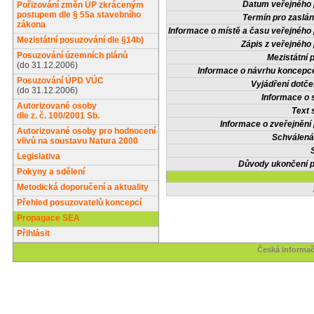
Datum veřejného 
Pořizování změn ÚP zkráceným
postupem dle § 55a stavebního
Termín pro zaslán
zákona
Informace o místě a času veřejného 
Mezistátní posuzování dle §14b)
Zápis z veřejného 
Posuzování územních plánů
Mezistátní 
(do 31.12.2006)
Informace o návrhu koncepce
Posuzování ÚPD VÚC
Vyjádření dotče
(do 31.12.2006)
Informace o 
Autorizované osoby
Text 
dle z. č. 100/2001 Sb.
Informace o zveřejnění 
Autorizované osoby pro hodnocení
Schválená
vlivů na soustavu Natura 2000
Legislativa
Důvody ukončení p
Pokyny a sdělení
Metodická doporučení a aktuality
Přehled posuzovatelů koncepcí
Propagace SEA
Přihlásit
Česká informač