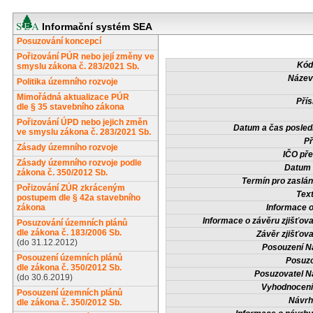
Informační systém SEA
Posuzování koncepcí
Pořizování PÚR nebo její změny ve
Kód
smyslu zákona č. 283/2021 Sb.
Název
Politika územního rozvoje
Mimořádná aktualizace PÚR
Přís
dle § 35 stavebního zákona
Pořizování ÚPD nebo jejich změn
Datum a čas posled
ve smyslu zákona č. 283/2021 Sb.
Př
Zásady územního rozvoje
IČO pře
Zásady územního rozvoje podle
Datum 
zákona č. 350/2012 Sb.
Termín pro zaslán
Pořizování ZÚR zkráceným
Tex
postupem dle § 42a stavebního
zákona
Informace 
Informace o závěru zjišťova
Posuzování územních plánů
dle zákona č. 183/2006 Sb.
Závěr zjišťova
(do 31.12.2012)
Posouzení N
Posouzení územních plánů
Posuzo
dle zákona č. 350/2012 Sb.
Posuzovatel N
(do 30.6.2019)
Vyhodnocení
Posouzení územních plánů
Návrh
dle zákona č. 350/2012 Sb.