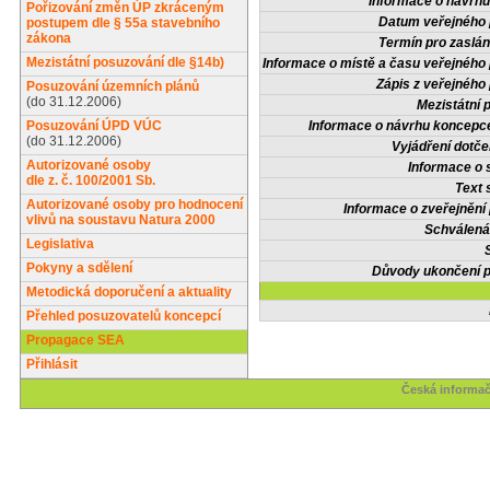
Informace o návrh
Pořizování změn ÚP zkráceným
Datum veřejného 
postupem dle § 55a stavebního
zákona
Termín pro zaslán
Mezistátní posuzování dle §14b)
Informace o místě a času veřejného 
Zápis z veřejného 
Posuzování územních plánů
(do 31.12.2006)
Mezistátní 
Posuzování ÚPD VÚC
Informace o návrhu koncepce
(do 31.12.2006)
Vyjádření dotče
Autorizované osoby
Informace o 
dle z. č. 100/2001 Sb.
Text 
Autorizované osoby pro hodnocení
Informace o zveřejnění 
vlivů na soustavu Natura 2000
Schválená
Legislativa
Pokyny a sdělení
Důvody ukončení p
Metodická doporučení a aktuality
Přehled posuzovatelů koncepcí
Propagace SEA
Přihlásit
Česká informač