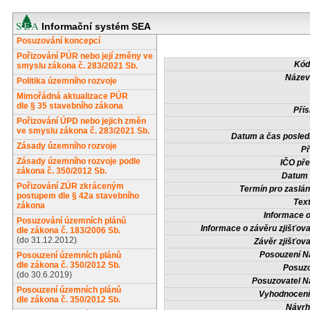
Informační systém SEA
Posuzování koncepcí
Pořizování PÚR nebo její změny ve
Kód
smyslu zákona č. 283/2021 Sb.
Název
Politika územního rozvoje
Mimořádná aktualizace PÚR
dle § 35 stavebního zákona
Přís
Pořizování ÚPD nebo jejich změn
ve smyslu zákona č. 283/2021 Sb.
Datum a čas posled
Zásady územního rozvoje
Př
Zásady územního rozvoje podle
IČO pře
zákona č. 350/2012 Sb.
Datum 
Pořizování ZÚR zkráceným
Termín pro zaslán
postupem dle § 42a stavebního
Tex
zákona
Informace 
Posuzování územních plánů
Informace o závěru zjišťova
dle zákona č. 183/2006 Sb.
(do 31.12.2012)
Závěr zjišťova
Posouzení N
Posouzení územních plánů
dle zákona č. 350/2012 Sb.
Posuzo
(do 30.6.2019)
Posuzovatel N
Posouzení územních plánů
Vyhodnocení
dle zákona č. 350/2012 Sb.
Návrh