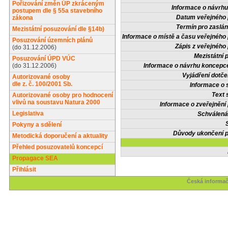
Pořizování změn ÚP zkráceným
Informace o návrh
postupem dle § 55a stavebního
Datum veřejného 
zákona
Termín pro zaslán
Mezistátní posuzování dle §14b)
Informace o místě a času veřejného 
Posuzování územních plánů
Zápis z veřejného 
(do 31.12.2006)
Mezistátní 
Posuzování ÚPD VÚC
(do 31.12.2006)
Informace o návrhu koncepce
Vyjádření dotče
Autorizované osoby
dle z. č. 100/2001 Sb.
Informace o 
Text 
Autorizované osoby pro hodnocení
vlivů na soustavu Natura 2000
Informace o zveřejnění 
Legislativa
Schválená
Pokyny a sdělení
Důvody ukončení p
Metodická doporučení a aktuality
Přehled posuzovatelů koncepcí
Propagace SEA
Přihlásit
Česká informač