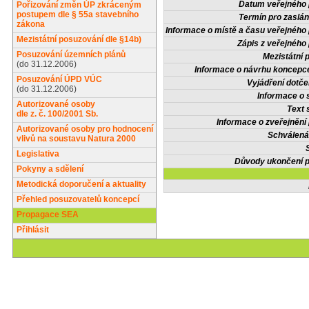
Datum veřejného 
Pořizování změn ÚP zkráceným
postupem dle § 55a stavebního
Termín pro zaslán
zákona
Informace o místě a času veřejného 
Mezistátní posuzování dle §14b)
Zápis z veřejného 
Posuzování územních plánů
Mezistátní 
(do 31.12.2006)
Informace o návrhu koncepce
Posuzování ÚPD VÚC
Vyjádření dotče
(do 31.12.2006)
Informace o 
Autorizované osoby
Text 
dle z. č. 100/2001 Sb.
Informace o zveřejnění 
Autorizované osoby pro hodnocení
Schválená
vlivů na soustavu Natura 2000
Legislativa
Důvody ukončení p
Pokyny a sdělení
Metodická doporučení a aktuality
Přehled posuzovatelů koncepcí
Propagace SEA
Přihlásit