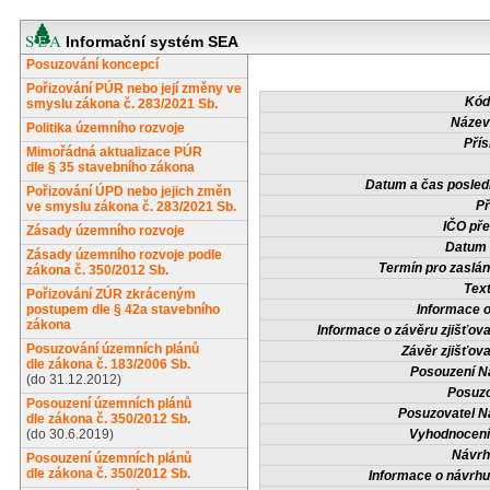
Informační systém SEA
Posuzování koncepcí
Pořizování PÚR nebo její změny ve
Kód
smyslu zákona č. 283/2021 Sb.
Název
Politika územního rozvoje
Přís
Mimořádná aktualizace PÚR
dle § 35 stavebního zákona
Datum a čas posled
Pořizování ÚPD nebo jejich změn
Př
ve smyslu zákona č. 283/2021 Sb.
IČO pře
Zásady územního rozvoje
Datum 
Zásady územního rozvoje podle
Termín pro zaslán
zákona č. 350/2012 Sb.
Tex
Pořizování ZÚR zkráceným
postupem dle § 42a stavebního
Informace 
zákona
Informace o závěru zjišťova
Posuzování územních plánů
Závěr zjišťova
dle zákona č. 183/2006 Sb.
Posouzení N
(do 31.12.2012)
Posuzo
Posouzení územních plánů
Posuzovatel N
dle zákona č. 350/2012 Sb.
(do 30.6.2019)
Vyhodnocení
Návrh
Posouzení územních plánů
dle zákona č. 350/2012 Sb.
Informace o návrh