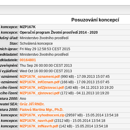
Posuzování koncepcí
 koncepce:
MZP167K
 koncepce:
Operační program Životní prostředí 2014 - 2020
lušný úřad:
Ministerstvo životního prostředí
Stav:
Schválená koncepce
ních úprav:
Fri May 29 12:58:53 CEST 2015
edkladatel:
Ministerstvo životního prostředí
dkladatele:
00164801
zveřejnění:
Thu Sep 26 00:00:00 CEST 2013
í vyjádření:
Wed Oct 16 00:00:00 CEST 2013
t oznámení:
MZP167K_oznameni.pdf
(990 kB) - 17.09.2013 15:07:45
o oznámení:
MZP167K_infOznam.pdf
(166 kB) - 17.09.2013 15:07:45
cího řízení:
MZP167K_infZjistovaci.pdf
(140 kB) - 04.11.2013 10:19:20
cího řízení:
MZP167K_zjistovaci.pdf
(172 kB) - 04.11.2013 10:19:20
atura 2000:
Ano
vatel SEA:
Grúz Jiří RNDr.
atura 2000:
Fialová Martina Mgr., Ph.D.
 koncepce:
MZP167K_vyhodnoceni.zip
(29597 kB) - 15.05.2014 13:54:18
 koncepce:
MZP167K_navrh.pdf
(2312 kB) - 15.05.2014 13:54:18
u koncepce:
MZP167K_infNavrh.pdf
(142 kB) - 15.05.2014 13:54:18