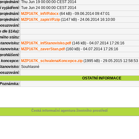
projednání:
Thu Jun 19 00:00:00 CEST 2014
í vyjádření:
Tue Jun 24 00:00:00 CEST 2014
projednání:
MZP167K_infVP.docx
(64 kB) - 09.06.2014 09:47:01
projednání:
MZP167K_zapisVP.zip
(1147 kB) - 24.06.2014 16:10:00
posuzování:
 dle §14a):
ného státu:
stanovisku:
MZP167K_infStanovisko.pdf
(146 kB) - 04.07.2014 17:26:16
stanoviska:
MZP167K_zaverStan.pdf
(160 kB) - 04.07.2014 17:26:16
prohlášení:
 koncepce:
MZP167K_schvalenaKoncepce.zip
(1995 kB) - 29.05.2015 12:58:53
Stanovisko:
Souhlasné
osuzování:
OSTATNÍ INFORMACE
Poznámka:
Česká informační agentura životního prostředí