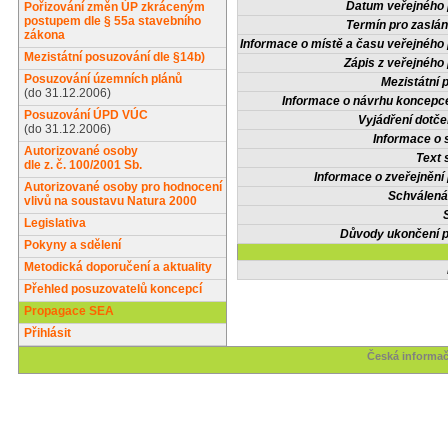
Datum veřejného 
Pořizování změn ÚP zkráceným
postupem dle § 55a stavebního
Termín pro zaslán
zákona
Informace o místě a času veřejného 
Mezistátní posuzování dle §14b)
Zápis z veřejného 
Posuzování územních plánů
Mezistátní 
(do 31.12.2006)
Informace o návrhu koncepce
Posuzování ÚPD VÚC
Vyjádření dotče
(do 31.12.2006)
Informace o 
Autorizované osoby
Text 
dle z. č. 100/2001 Sb.
Informace o zveřejnění 
Autorizované osoby pro hodnocení
Schválená
vlivů na soustavu Natura 2000
Legislativa
Důvody ukončení p
Pokyny a sdělení
Metodická doporučení a aktuality
Přehled posuzovatelů koncepcí
Propagace SEA
Přihlásit
Česká informač