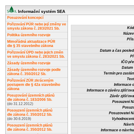
Informační systém SEA
Posuzování koncepcí
Pořizování PÚR nebo její změny ve
Kód
smyslu zákona č. 283/2021 Sb.
Název
Politika územního rozvoje
Přís
Mimořádná aktualizace PÚR
dle § 35 stavebního zákona
Datum a čas posled
Pořizování ÚPD nebo jejich změn
Př
ve smyslu zákona č. 283/2021 Sb.
IČO pře
Zásady územního rozvoje
Datum 
Zásady územního rozvoje podle
Termín pro zaslán
zákona č. 350/2012 Sb.
Tex
Pořizování ZÚR zkráceným
postupem dle § 42a stavebního
Informace 
zákona
Informace o závěru zjišťova
Posuzování územních plánů
Závěr zjišťova
dle zákona č. 183/2006 Sb.
Posouzení N
(do 31.12.2012)
Posuzo
Posouzení územních plánů
Posuzovatel N
dle zákona č. 350/2012 Sb.
(do 30.6.2019)
Vyhodnocení
Návrh
Posouzení územních plánů
dle zákona č. 350/2012 Sb.
Informace o návrh