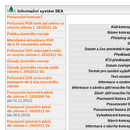
Informační systém SEA
Posuzování koncepcí
Pořizování PÚR nebo její změny ve
Kód konce
smyslu zákona č. 283/2021 Sb.
Název konce
Politika územního rozvoje
Příslušný ú
Mimořádná aktualizace PÚR
S
dle § 35 stavebního zákona
Datum a čas posledních úp
Pořizování ÚPD nebo jejich změn
Předklada
ve smyslu zákona č. 283/2021 Sb.
IČO předkladat
Zásady územního rozvoje
Datum zveřejn
Zásady územního rozvoje podle
Termín pro zaslání vyjádř
zákona č. 350/2012 Sb.
Text oznám
Pořizování ZÚR zkráceným
postupem dle § 42a stavebního
Informace o oznám
zákona
Informace o závěru zjišťovacího říz
Posuzování územních plánů
Závěr zjišťovacího říz
dle zákona č. 183/2006 Sb.
Posouzení Natura 2
(do 31.12.2012)
Posuzovatel 
Posouzení územních plánů
Posuzovatel Natura 2
dle zákona č. 350/2012 Sb.
(do 30.6.2019)
Vyhodnocení konce
Návrh konce
Posouzení územních plánů
dle zákona č. 350/2012 Sb.
Informace o návrhu konce