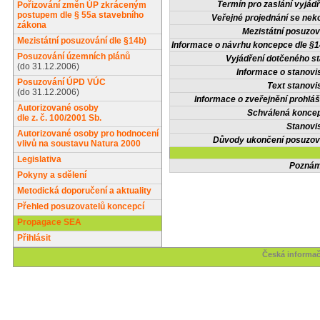
Termín pro zaslání vyjádř
Pořizování změn ÚP zkráceným
postupem dle § 55a stavebního
Veřejné projednání se nek
zákona
Mezistátní posuzov
Mezistátní posuzování dle §14b)
Informace o návrhu koncepce dle §1
Posuzování územních plánů
Vyjádření dotčeného st
(do 31.12.2006)
Informace o stanovi
Posuzování ÚPD VÚC
Text stanovi
(do 31.12.2006)
Informace o zveřejnění prohláš
Autorizované osoby
Schválená konce
dle z. č. 100/2001 Sb.
Stanovi
Autorizované osoby pro hodnocení
Důvody ukončení posuzov
vlivů na soustavu Natura 2000
Legislativa
Poznám
Pokyny a sdělení
Metodická doporučení a aktuality
Přehled posuzovatelů koncepcí
Propagace SEA
Přihlásit
Česká informač