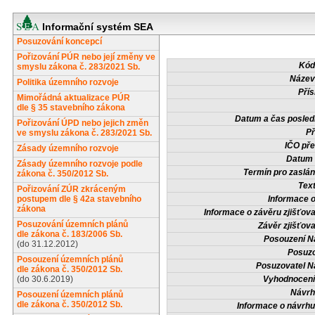
Informační systém SEA
Posuzování koncepcí
Pořizování PÚR nebo její změny ve
Kód
smyslu zákona č. 283/2021 Sb.
Název
Politika územního rozvoje
Přís
Mimořádná aktualizace PÚR
dle § 35 stavebního zákona
Datum a čas posled
Pořizování ÚPD nebo jejich změn
Př
ve smyslu zákona č. 283/2021 Sb.
IČO pře
Zásady územního rozvoje
Datum 
Zásady územního rozvoje podle
Termín pro zaslán
zákona č. 350/2012 Sb.
Tex
Pořizování ZÚR zkráceným
postupem dle § 42a stavebního
Informace 
zákona
Informace o závěru zjišťova
Posuzování územních plánů
Závěr zjišťova
dle zákona č. 183/2006 Sb.
Posouzení N
(do 31.12.2012)
Posuzo
Posouzení územních plánů
Posuzovatel N
dle zákona č. 350/2012 Sb.
(do 30.6.2019)
Vyhodnocení
Návrh
Posouzení územních plánů
dle zákona č. 350/2012 Sb.
Informace o návrh