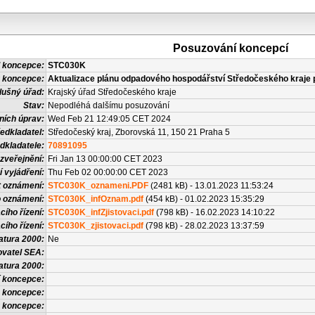
Posuzování koncepcí
 koncepce:
STC030K
 koncepce:
Aktualizace plánu odpadového hospodářství Středočeského kraje 
lušný úřad:
Krajský úřad Středočeského kraje
Stav:
Nepodléhá dalšímu posuzování
ních úprav:
Wed Feb 21 12:49:05 CET 2024
edkladatel:
Středočeský kraj, Zborovská 11, 150 21 Praha 5
dkladatele:
70891095
zveřejnění:
Fri Jan 13 00:00:00 CET 2023
í vyjádření:
Thu Feb 02 00:00:00 CET 2023
t oznámení:
STC030K_oznameni.PDF
(2481 kB) - 13.01.2023 11:53:24
o oznámení:
STC030K_infOznam.pdf
(454 kB) - 01.02.2023 15:35:29
cího řízení:
STC030K_infZjistovaci.pdf
(798 kB) - 16.02.2023 14:10:22
cího řízení:
STC030K_zjistovaci.pdf
(798 kB) - 28.02.2023 13:37:59
atura 2000:
Ne
vatel SEA:
atura 2000:
 koncepce:
 koncepce:
u koncepce: