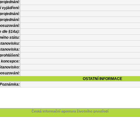
projednání:
í vyjádření:
projednání:
projednání:
posuzování:
 dle §14a):
ného státu:
stanovisku:
stanoviska:
prohlášení:
 koncepce:
Stanovisko:
osuzování:
OSTATNÍ INFORMACE
Poznámka:
Česká informační agentura životního prostředí