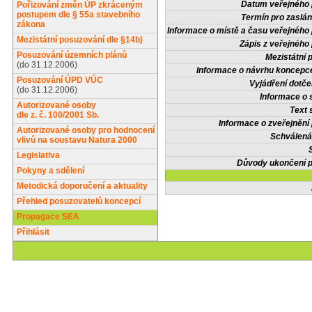
Datum veřejného 
Pořizování změn ÚP zkráceným
postupem dle § 55a stavebního
Termín pro zaslán
zákona
Informace o místě a času veřejného 
Mezistátní posuzování dle §14b)
Zápis z veřejného 
Posuzování územních plánů
Mezistátní 
(do 31.12.2006)
Informace o návrhu koncepce
Posuzování ÚPD VÚC
Vyjádření dotče
(do 31.12.2006)
Informace o 
Autorizované osoby
Text 
dle z. č. 100/2001 Sb.
Informace o zveřejnění 
Autorizované osoby pro hodnocení
Schválená
vlivů na soustavu Natura 2000
Legislativa
Důvody ukončení p
Pokyny a sdělení
Metodická doporučení a aktuality
Přehled posuzovatelů koncepcí
Propagace SEA
Přihlásit