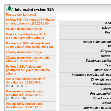
Informační systém SEA
Posuzování koncepcí
Pořizování PÚR nebo její změny ve
Kód
smyslu zákona č. 283/2021 Sb.
Název
Politika územního rozvoje
Přís
Mimořádná aktualizace PÚR
dle § 35 stavebního zákona
Datum a čas posled
Pořizování ÚPD nebo jejich změn
Př
ve smyslu zákona č. 283/2021 Sb.
IČO pře
Zásady územního rozvoje
Datum 
Zásady územního rozvoje podle
Termín pro zaslán
zákona č. 350/2012 Sb.
Tex
Pořizování ZÚR zkráceným
postupem dle § 42a stavebního
Informace 
zákona
Informace o závěru zjišťova
Posuzování územních plánů
Závěr zjišťova
dle zákona č. 183/2006 Sb.
Posouzení N
(do 31.12.2012)
Posuzo
Posouzení územních plánů
Posuzovatel N
dle zákona č. 350/2012 Sb.
(do 30.6.2019)
Vyhodnocení
Návrh
Posouzení územních plánů
dle zákona č. 350/2012 Sb.
Informace o návrh