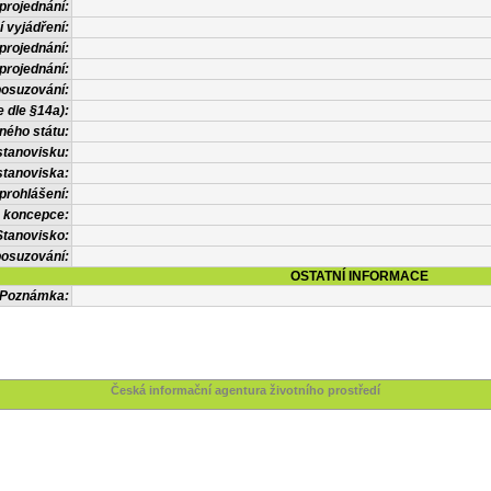
projednání:
í vyjádření:
projednání:
projednání:
posuzování:
 dle §14a):
ného státu:
stanovisku:
stanoviska:
prohlášení:
 koncepce:
Stanovisko:
osuzování:
OSTATNÍ INFORMACE
Poznámka:
Česká informační agentura životního prostředí