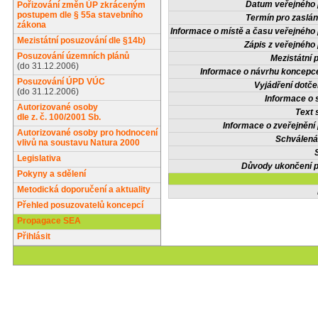
Datum veřejného 
Pořizování změn ÚP zkráceným
postupem dle § 55a stavebního
Termín pro zaslán
zákona
Informace o místě a času veřejného 
Mezistátní posuzování dle §14b)
Zápis z veřejného 
Posuzování územních plánů
Mezistátní 
(do 31.12.2006)
Informace o návrhu koncepce
Posuzování ÚPD VÚC
Vyjádření dotče
(do 31.12.2006)
Informace o 
Autorizované osoby
Text 
dle z. č. 100/2001 Sb.
Informace o zveřejnění 
Autorizované osoby pro hodnocení
Schválená
vlivů na soustavu Natura 2000
Legislativa
Důvody ukončení p
Pokyny a sdělení
Metodická doporučení a aktuality
Přehled posuzovatelů koncepcí
Propagace SEA
Přihlásit