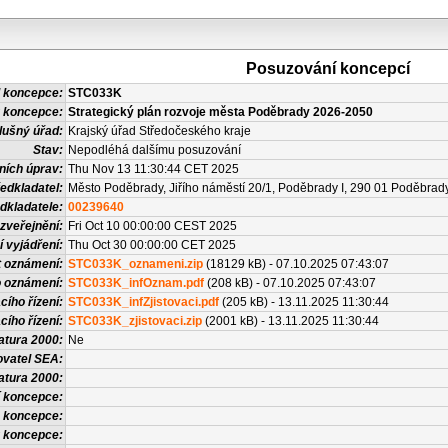
Posuzování koncepcí
 koncepce:
STC033K
 koncepce:
Strategický plán rozvoje města Poděbrady 2026-2050
lušný úřad:
Krajský úřad Středočeského kraje
Stav:
Nepodléhá dalšímu posuzování
ních úprav:
Thu Nov 13 11:30:44 CET 2025
edkladatel:
Město Poděbrady, Jiřího náměstí 20/1, Poděbrady I, 290 01 Poděbrad
dkladatele:
00239640
zveřejnění:
Fri Oct 10 00:00:00 CEST 2025
í vyjádření:
Thu Oct 30 00:00:00 CET 2025
t oznámení:
STC033K_oznameni.zip
(18129 kB) - 07.10.2025 07:43:07
o oznámení:
STC033K_infOznam.pdf
(208 kB) - 07.10.2025 07:43:07
cího řízení:
STC033K_infZjistovaci.pdf
(205 kB) - 13.11.2025 11:30:44
cího řízení:
STC033K_zjistovaci.zip
(2001 kB) - 13.11.2025 11:30:44
atura 2000:
Ne
vatel SEA:
atura 2000:
 koncepce:
 koncepce:
u koncepce: