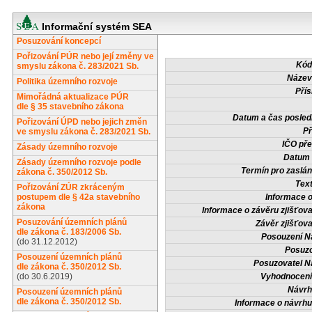
Informační systém SEA
Posuzování koncepcí
Pořizování PÚR nebo její změny ve
Kód
smyslu zákona č. 283/2021 Sb.
Název
Politika územního rozvoje
Přís
Mimořádná aktualizace PÚR
dle § 35 stavebního zákona
Datum a čas posled
Pořizování ÚPD nebo jejich změn
Př
ve smyslu zákona č. 283/2021 Sb.
IČO pře
Zásady územního rozvoje
Datum 
Zásady územního rozvoje podle
Termín pro zaslán
zákona č. 350/2012 Sb.
Tex
Pořizování ZÚR zkráceným
postupem dle § 42a stavebního
Informace 
zákona
Informace o závěru zjišťova
Posuzování územních plánů
Závěr zjišťova
dle zákona č. 183/2006 Sb.
Posouzení N
(do 31.12.2012)
Posuzo
Posouzení územních plánů
Posuzovatel N
dle zákona č. 350/2012 Sb.
(do 30.6.2019)
Vyhodnocení
Návrh
Posouzení územních plánů
dle zákona č. 350/2012 Sb.
Informace o návrh