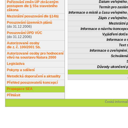
Datum veřejného 
Pořizování změn ÚP zkráceným
postupem dle § 55a stavebního
Termín pro zaslán
zákona
Informace o místě a času veřejného 
Mezistátní posuzování dle §14b)
Zápis z veřejného 
Posuzování územních plánů
Mezistátní 
(do 31.12.2006)
Informace o návrhu koncepce
Posuzování ÚPD VÚC
Vyjádření dotče
(do 31.12.2006)
Informace o 
Autorizované osoby
Text 
dle z. č. 100/2001 Sb.
Informace o zveřejnění 
Autorizované osoby pro hodnocení
Schválená
vlivů na soustavu Natura 2000
Legislativa
Důvody ukončení p
Pokyny a sdělení
Metodická doporučení a aktuality
Přehled posuzovatelů koncepcí
Propagace SEA
Přihlásit
Česká informač