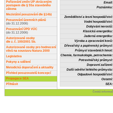
Pořizování změn ÚP zkráceným
Email:
postupem dle § 55a stavebního
Poznámka:
zákona
Mezistátní posuzování dle §14b)
Zemědělství a lesní hospodářství:
Posuzování územních plánů
Vodní hospodářství:
(do 31.12.2006)
Dobývání nerostů:
Posuzování ÚPD VÚC
Klasická energetika:
(do 31.12.2006)
Jaderná energetika:
Autorizované osoby
Výroba a zpracování kovů:
dle z. č. 100/2001 Sb.
Dřevařský a papírenský průmysl:
Autorizované osoby pro hodnocení
Průmysl stavebních hmot:
vlivů na soustavu Natura 2000
Chemie, farmakologie, petrochemie:
Legislativa
Potravinářský průmysl:
Pokyny a sdělení
Dopravní zařízení:
Metodická doporučení a aktuality
Další odvětví lehkého průmyslu:
Přehled posuzovatelů koncepcí
Odpadové hospodářství:
Propagace SEA
Ostatní:
Přihlásit
SEA:
Česká informač