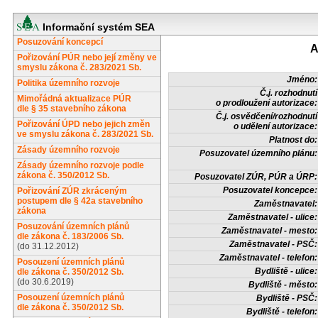
Informační systém SEA
Posuzování koncepcí
A
Pořizování PÚR nebo její změny ve
smyslu zákona č. 283/2021 Sb.
Jméno:
Politika územního rozvoje
Č.j. rozhodnutí
Mimořádná aktualizace PÚR
o prodloužení autorizace:
dle § 35 stavebního zákona
Č.j. osvědčení/rozhodnutí
Pořizování ÚPD nebo jejich změn
o udělení autorizace:
ve smyslu zákona č. 283/2021 Sb.
Platnost do:
Zásady územního rozvoje
Posuzovatel územního plánu:
Zásady územního rozvoje podle
zákona č. 350/2012 Sb.
Posuzovatel ZÚR, PÚR a ÚRP:
Posuzovatel koncepce:
Pořizování ZÚR zkráceným
postupem dle § 42a stavebního
Zaměstnavatel:
zákona
Zaměstnavatel - ulice:
Posuzování územních plánů
Zaměstnavatel - mesto:
dle zákona č. 183/2006 Sb.
Zaměstnavatel - PSČ:
(do 31.12.2012)
Zaměstnavatel - telefon:
Posouzení územních plánů
Bydliště - ulice:
dle zákona č. 350/2012 Sb.
(do 30.6.2019)
Bydliště - město:
Posouzení územních plánů
Bydliště - PSČ:
dle zákona č. 350/2012 Sb.
Bydliště - telefon: