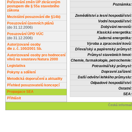
Pořizování změn ÚP zkráceným
Poznámka:
postupem dle § 55a stavebního
zákona
Zemědělství a lesní hospodářství:
Mezistátní posuzování dle §14b)
Vodní hospodářství:
Posuzování územních plánů
Dobývání nerostů:
(do 31.12.2006)
Klasická energetika:
Posuzování ÚPD VÚC
(do 31.12.2006)
Jaderná energetika:
Výroba a zpracování kovů:
Autorizované osoby
dle z. č. 100/2001 Sb.
Dřevařský a papírenský průmysl:
Průmysl stavebních hmot:
Autorizované osoby pro hodnocení
vlivů na soustavu Natura 2000
Chemie, farmakologie, petrochemie:
Legislativa
Potravinářský průmysl:
Dopravní zařízení:
Pokyny a sdělení
Další odvětví lehkého průmyslu:
Metodická doporučení a aktuality
Odpadové hospodářství:
Přehled posuzovatelů koncepcí
Ostatní:
Propagace SEA
SEA:
Přihlásit
Česká informač