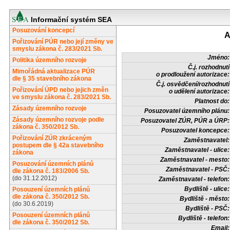
Informační systém SEA
Posuzování koncepcí
A
Pořizování PÚR nebo její změny ve
smyslu zákona č. 283/2021 Sb.
Jméno:
Politika územního rozvoje
Č.j. rozhodnutí
Mimořádná aktualizace PÚR
o prodloužení autorizace:
dle § 35 stavebního zákona
Č.j. osvědčení/rozhodnutí
Pořizování ÚPD nebo jejich změn
o udělení autorizace:
ve smyslu zákona č. 283/2021 Sb.
Platnost do:
Zásady územního rozvoje
Posuzovatel územního plánu:
Zásady územního rozvoje podle
Posuzovatel ZÚR, PÚR a ÚRP:
zákona č. 350/2012 Sb.
Posuzovatel koncepce:
Pořizování ZÚR zkráceným
Zaměstnavatel:
postupem dle § 42a stavebního
Zaměstnavatel - ulice:
zákona
Zaměstnavatel - mesto:
Posuzování územních plánů
Zaměstnavatel - PSČ:
dle zákona č. 183/2006 Sb.
(do 31.12.2012)
Zaměstnavatel - telefon:
Bydliště - ulice:
Posouzení územních plánů
dle zákona č. 350/2012 Sb.
Bydliště - město:
(do 30.6.2019)
Bydliště - PSČ:
Posouzení územních plánů
Bydliště - telefon:
dle zákona č. 350/2012 Sb.
Email: