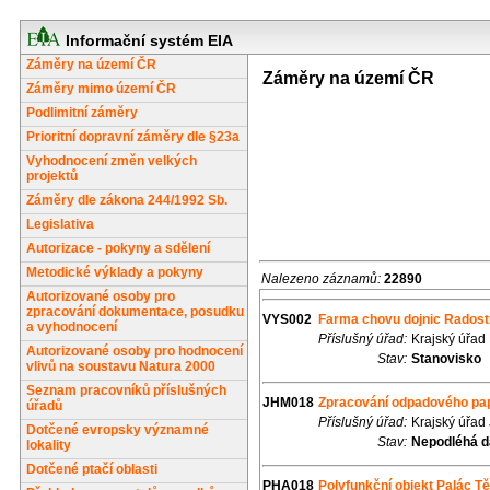
Informační systém EIA
Záměry na území ČR
Záměry na území ČR
Záměry mimo území ČR
Podlimitní záměry
Prioritní dopravní záměry dle §23a
Vyhodnocení změn velkých
projektů
Záměry dle zákona 244/1992 Sb.
Legislativa
Autorizace - pokyny a sdělení
Metodické výklady a pokyny
Nalezeno záznamů:
22890
Autorizované osoby pro
zpracování dokumentace, posudku
VYS002
Farma chovu dojnic Radost
a vyhodnocení
Příslušný úřad:
Krajský úřad
Autorizované osoby pro hodnocení
Stav:
Stanovisko
vlivů na soustavu Natura 2000
Seznam pracovníků příslušných
JHM018
Zpracování odpadového papí
úřadů
Příslušný úřad:
Krajský úřad
Dotčené evropsky významné
Stav:
Nepodléhá d
lokality
Dotčené ptačí oblasti
PHA018
Polyfunkční objekt Palác Tě