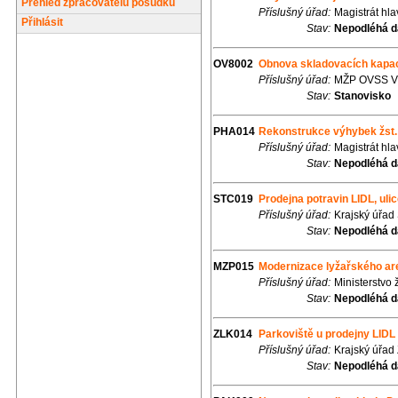
Přehled zpracovatelů posudků
Příslušný úřad:
Magistrát hl
Přihlásit
Stav:
Nepodléhá d
OV8002
Obnova skladovacích kapa
Příslušný úřad:
MŽP OVSS VI
Stav:
Stanovisko
PHA014
Rekonstrukce výhybek žst.
Příslušný úřad:
Magistrát hl
Stav:
Nepodléhá d
STC019
Prodejna potravin LIDL, ul
Příslušný úřad:
Krajský úřad
Stav:
Nepodléhá d
MZP015
Modernizace lyžařského ar
Příslušný úřad:
Ministerstvo 
Stav:
Nepodléhá d
ZLK014
Parkoviště u prodejny LIDL
Příslušný úřad:
Krajský úřad 
Stav:
Nepodléhá d