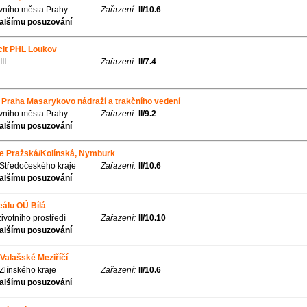
avního města Prahy
Zařazení:
II/10.6
alšímu posuzování
cit PHL Loukov
II
Zařazení:
II/7.4
 Praha Masarykovo nádraží a trakčního vedení
avního města Prahy
Zařazení:
II/9.2
alšímu posuzování
ice Pražská/Kolínská, Nymburk
 Středočeského kraje
Zařazení:
II/10.6
alšímu posuzování
eálu OÚ Bílá
životního prostředí
Zařazení:
II/10.10
alšímu posuzování
 Valašské Meziříčí
Zlínského kraje
Zařazení:
II/10.6
alšímu posuzování