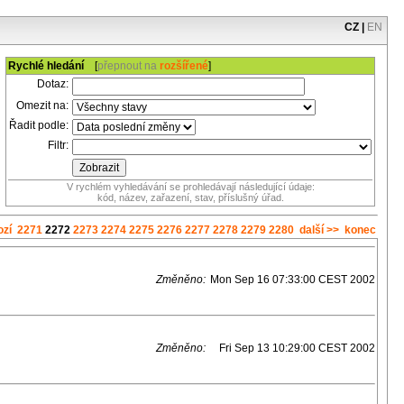
CZ
|
EN
Rychlé hledání
[
přepnout na
rozšířené
]
Dotaz:
Omezit na:
Řadit podle:
Filtr:
V rychlém vyhledávání se prohledávají následující údaje:
kód, název, zařazení, stav, příslušný úřad.
ozí
2271
2272
2273
2274
2275
2276
2277
2278
2279
2280
další >>
konec
Změněno:
Mon Sep 16 07:33:00 CEST 2002
Změněno:
Fri Sep 13 10:29:00 CEST 2002