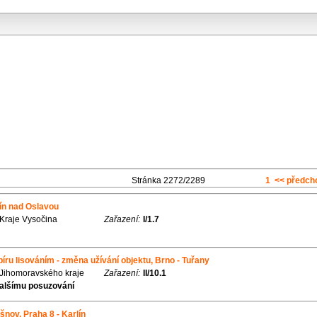
Stránka 2272/2289
1
<< předch
ín nad Oslavou
 Kraje Vysočina
Zařazení:
I/1.7
ru lisováním - změna užívání objektu, Brno - Tuřany
 Jihomoravského kraje
Zařazení:
II/10.1
alšímu posuzování
šnov, Praha 8 - Karlín