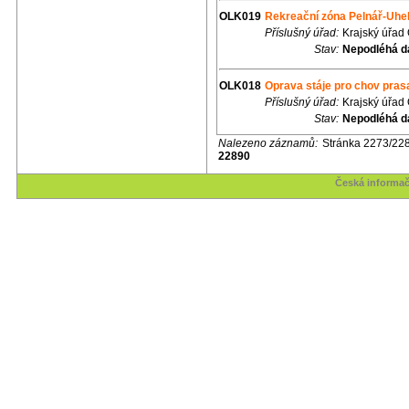
OLK019
Rekreační zóna Pelnář-Uhe
Příslušný úřad:
Krajský úřad
Stav:
Nepodléhá d
OLK018
Oprava stáje pro chov pras
Příslušný úřad:
Krajský úřad
Stav:
Nepodléhá d
Nalezeno záznamů:
Stránka 2273/22
22890
Česká informač