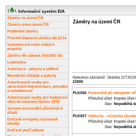
Informační systém EIA
Záměry na území ČR
Záměry na území ČR
Záměry mimo území ČR
Podlimitní záměry
Prioritní dopravní záměry dle §23a
Vyhodnocení změn velkých
projektů
Záměry dle zákona 244/1992 Sb.
Legislativa
Autorizace - pokyny a sdělení
Metodické výklady a pokyny
Nalezeno záznamů:
Stránka 2273/22
22890
Autorizované osoby pro
zpracování dokumentace, posudku
a vyhodnocení
PLK006
Parkoviště při nákupním st
Autorizované osoby pro hodnocení
Příslušný úřad:
Krajský úřad
vlivů na soustavu Natura 2000
Stav:
Nepodléhá d
Seznam pracovníků příslušných
úřadů
PLK007
Volduchy - výstavba závodu 
Dotčené evropsky významné
Příslušný úřad:
Krajský úřad
lokality
Stav:
Nepodléhá d
Dotčené ptačí oblasti