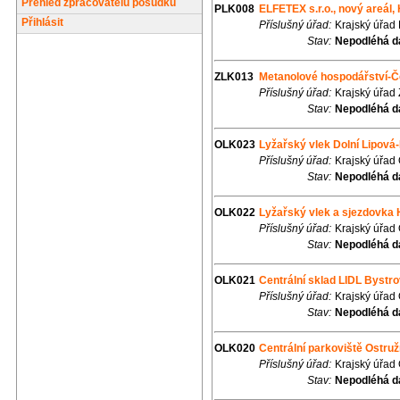
Přehled zpracovatelů posudků
PLK008
ELFETEX s.r.o., nový areál, 
Přihlásit
Příslušný úřad:
Krajský úřad
Stav:
Nepodléhá d
ZLK013
Metanolové hospodářství-Č
Příslušný úřad:
Krajský úřad 
Stav:
Nepodléhá d
OLK023
Lyžařský vlek Dolní Lipová
Příslušný úřad:
Krajský úřad
Stav:
Nepodléhá d
OLK022
Lyžařský vlek a sjezdovka 
Příslušný úřad:
Krajský úřad
Stav:
Nepodléhá d
OLK021
Centrální sklad LIDL Bystr
Příslušný úřad:
Krajský úřad
Stav:
Nepodléhá d
OLK020
Centrální parkoviště Ostru
Příslušný úřad:
Krajský úřad
Stav:
Nepodléhá d