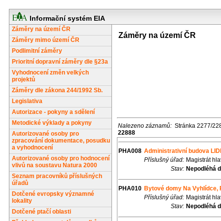
Informační systém EIA
Záměry na území ČR
Záměry na území ČR
Záměry mimo území ČR
Podlimitní záměry
Prioritní dopravní záměry dle §23a
Vyhodnocení změn velkých
projektů
Záměry dle zákona 244/1992 Sb.
Legislativa
Autorizace - pokyny a sdělení
Metodické výklady a pokyny
Nalezeno záznamů:
Stránka 2277/22
22888
Autorizované osoby pro
zpracování dokumentace, posudku
a vyhodnocení
PHA008
Administrativní budova LID
Autorizované osoby pro hodnocení
Příslušný úřad:
Magistrát hl
vlivů na soustavu Natura 2000
Stav:
Nepodléhá d
Seznam pracovníků příslušných
úřadů
PHA010
Bytové domy Na Vyhlídce, 
Dotčené evropsky významné
Příslušný úřad:
Magistrát hl
lokality
Stav:
Nepodléhá d
Dotčené ptačí oblasti