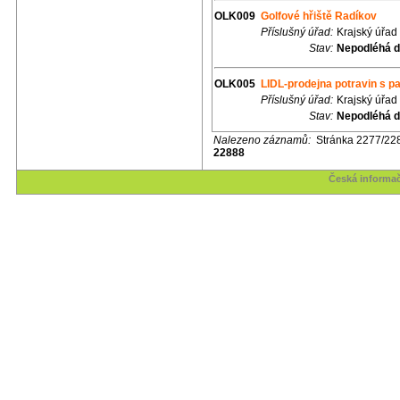
OLK009
Golfové hřiště Radíkov
Příslušný úřad:
Krajský úřad
Stav:
Nepodléhá d
OLK005
LIDL-prodejna potravin s p
Příslušný úřad:
Krajský úřad
Stav:
Nepodléhá d
Nalezeno záznamů:
Stránka 2277/22
22888
Česká informač