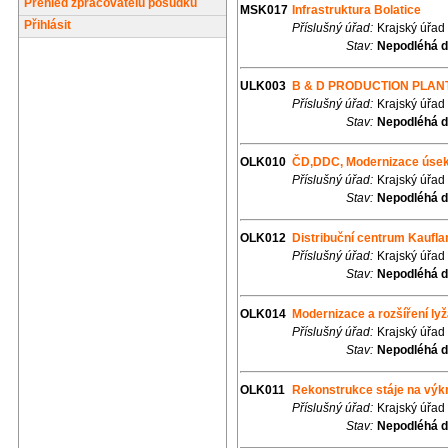
Přehled zpracovatelů posudků
MSK017
Infrastruktura Bolatice
Přihlásit
Příslušný úřad:
Krajský úřad
Stav:
Nepodléhá d
ULK003
B & D PRODUCTION PLANT 
Příslušný úřad:
Krajský úřad
Stav:
Nepodléhá d
OLK010
ČD,DDC, Modernizace úsek
Příslušný úřad:
Krajský úřad
Stav:
Nepodléhá d
OLK012
Distribuční centrum Kaufla
Příslušný úřad:
Krajský úřad
Stav:
Nepodléhá d
OLK014
Modernizace a rozšíření ly
Příslušný úřad:
Krajský úřad
Stav:
Nepodléhá d
OLK011
Rekonstrukce stáje na výk
Příslušný úřad:
Krajský úřad
Stav:
Nepodléhá d