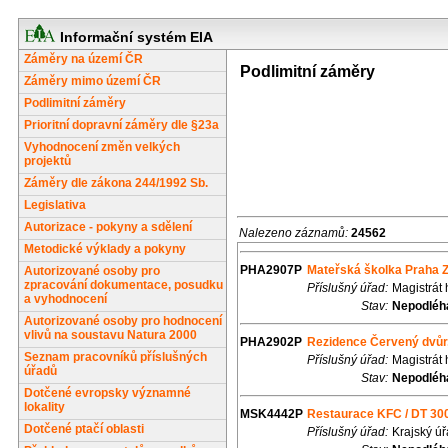
Informační systém EIA
Záměry na území ČR
Podlimitní záměry
Záměry mimo území ČR
Podlimitní záměry
Prioritní dopravní záměry dle §23a
Vyhodnocení změn velkých
projektů
Záměry dle zákona 244/1992 Sb.
Legislativa
Autorizace - pokyny a sdělení
Nalezeno záznamů:
24562
Metodické výklady a pokyny
PHA2907P
Mateřská školka Praha Zlič
Autorizované osoby pro
zpracování dokumentace, posudku
Příslušný úřad:
Magistrát
a vyhodnocení
Stav:
Nepodléhá
Autorizované osoby pro hodnocení
vlivů na soustavu Natura 2000
PHA2902P
Rezidence Červený dvůr, 
Seznam pracovníků příslušných
Příslušný úřad:
Magistrát
úřadů
Stav:
Nepodléhá
Dotčené evropsky významné
lokality
MSK4442P
Restaurace KFC / DT 300
Dotčené ptačí oblasti
Příslušný úřad:
Krajský ú