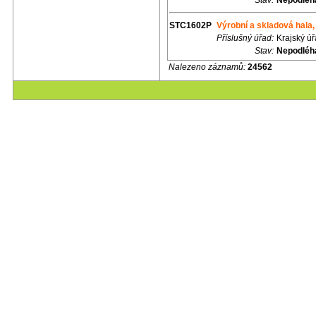
Stav:
Nepodléhá
STC1602P
Výrobní a skladová hala,
Příslušný úřad:
Krajský ú
Stav:
Nepodléhá
Nalezeno záznamů:
24562