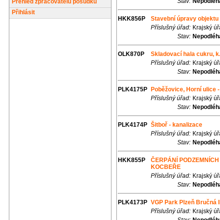
Stav:
Nepodléhá
Přehled zpracovatelů posudků
Přihlásit
HKK856P
Stavební úpravy objektu 
Příslušný úřad:
Krajský ú
Stav:
Nepodléhá
OLK870P
Skladovací hala cukru, k
Příslušný úřad:
Krajský ú
Stav:
Nepodléhá
PLK4175P
Poběžovice, Horní ulice 
Příslušný úřad:
Krajský ú
Stav:
Nepodléhá
PLK4174P
Šitboř - kanalizace
Příslušný úřad:
Krajský ú
Stav:
Nepodléhá
HKK855P
ČERPÁNÍ PODZEMNÍCH V
KOCBEŘE
Příslušný úřad:
Krajský ú
Stav:
Nepodléhá
PLK4173P
VGP Park Plzeň Bručná I
Příslušný úřad:
Krajský ú