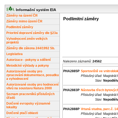
Informační systém EIA
Záměry na území ČR
Podlimitní záměry
Záměry mimo území ČR
Podlimitní záměry
Prioritní dopravní záměry dle §23a
Vyhodnocení změn velkých
projektů
Záměry dle zákona 244/1992 Sb.
Legislativa
Autorizace - pokyny a sdělení
Nalezeno záznamů:
24562
Metodické výklady a pokyny
PHA2885P
Sportoviště ve vnitroblok
Autorizované osoby pro
zpracování dokumentace, posudku
Příslušný úřad:
Magistrát
a vyhodnocení
Stav:
Nepodléhá
Autorizované osoby pro hodnocení
vlivů na soustavu Natura 2000
PHA2883P
Nástavba třech bytových d
Seznam pracovníků příslušných
Příslušný úřad:
Magistrát
úřadů
Stav:
Nepodléhá
Dotčené evropsky významné
lokality
PHA2888P
Vrtaná studna, parc.č. 1
Dotčené ptačí oblasti
Příslušný úřad:
Magistrát