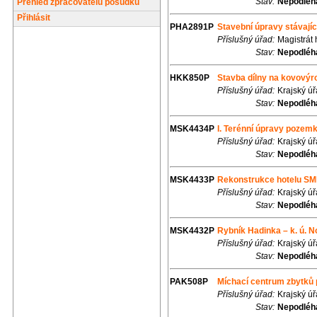
Stav:
Nepodléhá
Přehled zpracovatelů posudků
Přihlásit
PHA2891P
Stavební úpravy stávající
Příslušný úřad:
Magistrát
Stav:
Nepodléhá
HKK850P
Stavba dílny na kovovýr
Příslušný úřad:
Krajský ú
Stav:
Nepodléhá
MSK4434P
I. Terénní úpravy pozemk
Příslušný úřad:
Krajský ú
Stav:
Nepodléhá
MSK4433P
Rekonstrukce hotelu SMRK
Příslušný úřad:
Krajský ú
Stav:
Nepodléhá
MSK4432P
Rybník Hadinka – k. ú. N
Příslušný úřad:
Krajský ú
Stav:
Nepodléhá
PAK508P
Míchací centrum zbytků 
Příslušný úřad:
Krajský ú
Stav:
Nepodléhá