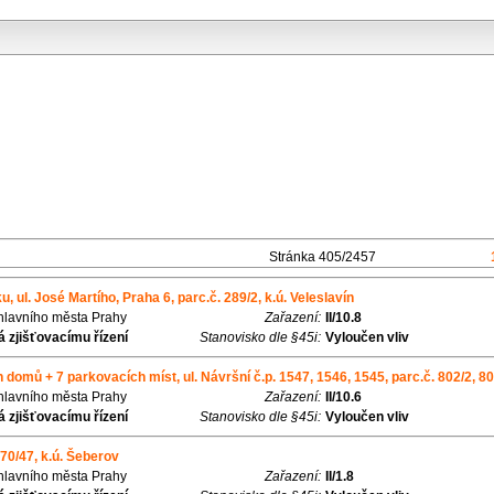
Stránka 405/2457
u, ul. José Martího, Praha 6, parc.č. 289/2, k.ú. Veleslavín
 hlavního města Prahy
Zařazení:
II/10.8
 zjišťovacímu řízení
Stanovisko dle §45i:
Vyloučen vliv
omů + 7 parkovacích míst, ul. Návršní č.p. 1547, 1546, 1545, parc.č. 802/2, 802
 hlavního města Prahy
Zařazení:
II/10.6
 zjišťovacímu řízení
Stanovisko dle §45i:
Vyloučen vliv
470/47, k.ú. Šeberov
 hlavního města Prahy
Zařazení:
II/1.8