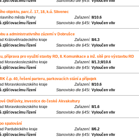
 zjišťovacímu řízení
Stanovisko dle §45i:
Vyloučen vliv
ho objektu, parc.č. 17, 18, k.ú. Slivenec
 hlavního města Prahy
Zařazení:
II/10.6
 zjišťovacímu řízení
Stanovisko dle §45i:
Vyloučen vliv
obu a administrativního zázemí v Dobrušce
řad Královéhradeckého kraje
Zařazení:
II/4.3
 zjišťovacímu řízení
Stanovisko dle §45i:
Vyloučen vliv
u, příprava pro využití stavby RD, II. Komunikace a inž. sítě pro výstavbu RD
řad Moravskoslezského kraje
Zařazení:
II/1.3;II/10.6
 zjišťovacímu řízení
Stanovisko dle §45i:
Vyloučen vliv
 č.p. 40, řešení parteru, parkovacích stání a přípojek
řad Moravskoslezského kraje
Zařazení:
II/10.6
 zjišťovacímu řízení
Stanovisko dle §45i:
Vyloučen vliv
ové Oldřůvky, investice do české Akvakultury
řad Moravskoslezského kraje
Zařazení:
II/1.6
 zjišťovacímu řízení
Stanovisko dle §45i:
Vyloučen vliv
po spalování
řad Pardubického kraje
Zařazení:
II/6.2
 zjišťovacímu řízení
Stanovisko dle §45i:
Vyloučen vliv