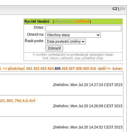
CZ
|
EN
Rychlé hledání
[
přepnout na
rozšířené
]
Dotaz:
Omezit na:
Řadit podle:
V rychlém vyhledávání se prohledávají následující údaje:
kód, název, zařazení, stav, příslušný úřad.
1
<< předchozí
401
402
403
404
405
406
407
408
409
410
další >>
konec
Změněno:
Mon Jul 20 14:27:24 CEST 2015
/1, 801, 794, k.ú. Krč
Změněno:
Mon Jul 20 14:26:09 CEST 2015
Změněno:
Mon Jul 20 14:24:52 CEST 2015