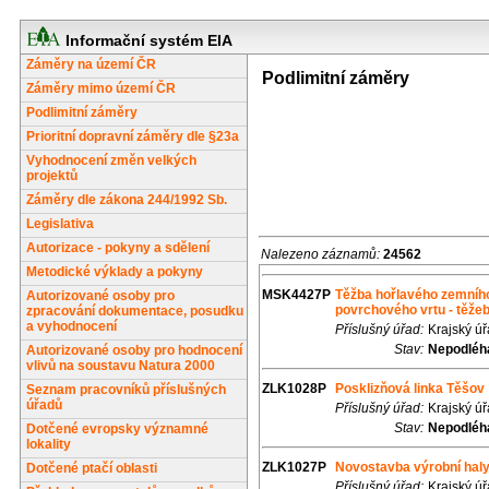
Informační systém EIA
Záměry na území ČR
Podlimitní záměry
Záměry mimo území ČR
Podlimitní záměry
Prioritní dopravní záměry dle §23a
Vyhodnocení změn velkých
projektů
Záměry dle zákona 244/1992 Sb.
Legislativa
Autorizace - pokyny a sdělení
Nalezeno záznamů:
24562
Metodické výklady a pokyny
MSK4427P
Těžba hořlavého zemního
Autorizované osoby pro
povrchového vrtu - těže
zpracování dokumentace, posudku
a vyhodnocení
Příslušný úřad:
Krajský ú
Stav:
Nepodléhá
Autorizované osoby pro hodnocení
vlivů na soustavu Natura 2000
ZLK1028P
Posklizňová linka Těšov
Seznam pracovníků příslušných
úřadů
Příslušný úřad:
Krajský úř
Stav:
Nepodléhá
Dotčené evropsky významné
lokality
ZLK1027P
Novostavba výrobní haly
Dotčené ptačí oblasti
Příslušný úřad:
Krajský úř