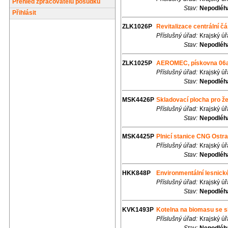
Přehled zpracovatelů posudků
Stav:
Nepodléhá
Přihlásit
ZLK1026P
Revitalizace centrální č
Příslušný úřad:
Krajský úř
Stav:
Nepodléhá
ZLK1025P
AEROMEC, pískovna 06
Příslušný úřad:
Krajský úř
Stav:
Nepodléhá
MSK4426P
Skladovací plocha pro že
Příslušný úřad:
Krajský ú
Stav:
Nepodléhá
MSK4425P
Plnicí stanice CNG Ostr
Příslušný úřad:
Krajský ú
Stav:
Nepodléhá
HKK848P
Environmentální lesnic
Příslušný úřad:
Krajský ú
Stav:
Nepodléhá
KVK1493P
Kotelna na biomasu se sk
Příslušný úřad:
Krajský ú