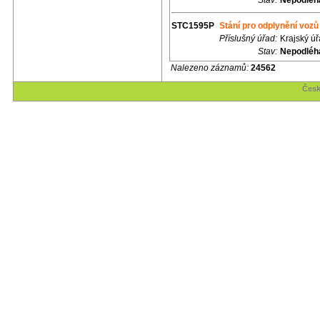
Stav:
Nepodléhá
STC1595P
Stání pro odplynění voz
Příslušný úřad:
Krajský ú
Stav:
Nepodléhá
Nalezeno záznamů:
24562
Česk