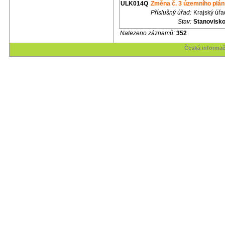
ULK014Q
Změna č. 3 územního plá
Příslušný úřad:
Krajský úřa
Stav:
Stanovisk
Nalezeno záznamů:
352
Česká informač