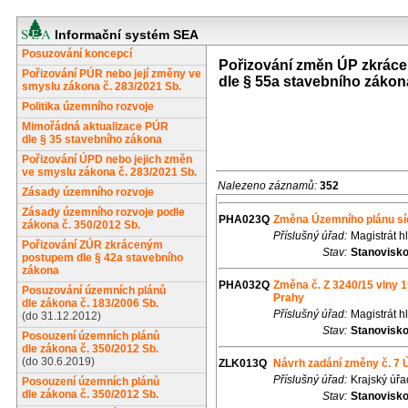
Informační systém SEA
Posuzování koncepcí
Pořizování změn ÚP zkrá
Pořizování PÚR nebo její změny ve
dle § 55a stavebního zákon
smyslu zákona č. 283/2021 Sb.
Politika územního rozvoje
Mimořádná aktualizace PÚR
dle § 35 stavebního zákona
Pořizování ÚPD nebo jejich změn
ve smyslu zákona č. 283/2021 Sb.
Nalezeno záznamů:
352
Zásady územního rozvoje
Zásady územního rozvoje podle
PHA023Q
Změna Územního plánu síd
zákona č. 350/2012 Sb.
Příslušný úřad:
Magistrát h
Pořizování ZÚR zkráceným
Stav:
Stanovisk
postupem dle § 42a stavebního
zákona
PHA032Q
Změna č. Z 3240/15 vlny 1
Posuzování územních plánů
Prahy
dle zákona č. 183/2006 Sb.
Příslušný úřad:
Magistrát h
(do 31.12.2012)
Stav:
Stanovisk
Posouzení územních plánů
dle zákona č. 350/2012 Sb.
(do 30.6.2019)
ZLK013Q
Návrh zadání změny č. 7
Příslušný úřad:
Krajský úřa
Posouzení územních plánů
dle zákona č. 350/2012 Sb.
Stav:
Stanovisk