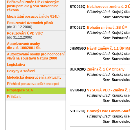
Pořizování změn ÚP zkráceným
postupem dle § 55a stavebního
STC029Q
Nelahozeves změna č. 2 
zákona
Příslušný úřad:
Krajský úřa
Mezistátní posuzování dle §14b)
Stav:
Stanovisk
Posuzování územních plánů
(do 31.12.2006)
STC027Q
Bohutín změna č. 2B ÚP
Příslušný úřad:
Krajský úřa
Posuzování ÚPD VÚC
(do 31.12.2006)
Stav:
Podstatná 
Autorizované osoby
dle z. č. 100/2001 Sb.
JHM056Q
Návrh změny č. 1.1 ÚP Mil
Příslušný úřad:
Krajský úř
Autorizované osoby pro hodnocení
vlivů na soustavu Natura 2000
Stav:
Stanovisk
Legislativa
ULK028Q
Změna č. 1 ÚP Chbany
Pokyny a sdělení
Příslušný úřad:
Krajský úřa
Metodická doporučení a aktuality
Stav:
Stanovisk
Přehled posuzovatelů koncepcí
Propagace SEA
KVK048Q
VYSOKÁ PEC - Změna č. 1
Příslušný úřad:
Krajský úřa
Přihlásit
Stav:
Stanovisk
STC028Q
Brandýs nad Labem-Stará
Příslušný úřad:
Krajský úřa
Stav:
Stanovisk