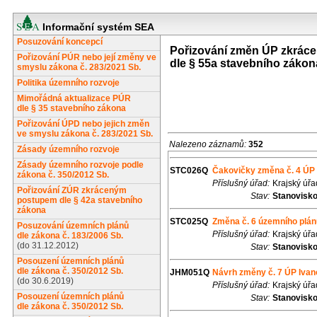
Informační systém SEA
Posuzování koncepcí
Pořizování změn ÚP zkrá
Pořizování PÚR nebo její změny ve
dle § 55a stavebního zákon
smyslu zákona č. 283/2021 Sb.
Politika územního rozvoje
Mimořádná aktualizace PÚR
dle § 35 stavebního zákona
Pořizování ÚPD nebo jejich změn
ve smyslu zákona č. 283/2021 Sb.
Nalezeno záznamů:
352
Zásady územního rozvoje
Zásady územního rozvoje podle
STC026Q
Čakovičky změna č. 4 ÚP
zákona č. 350/2012 Sb.
Příslušný úřad:
Krajský úřa
Pořizování ZÚR zkráceným
Stav:
Stanovisk
postupem dle § 42a stavebního
zákona
STC025Q
Změna č. 6 územního plán
Posuzování územních plánů
Příslušný úřad:
Krajský úřa
dle zákona č. 183/2006 Sb.
(do 31.12.2012)
Stav:
Stanovisk
Posouzení územních plánů
dle zákona č. 350/2012 Sb.
JHM051Q
Návrh změny č. 7 ÚP Ivan
(do 30.6.2019)
Příslušný úřad:
Krajský úř
Posouzení územních plánů
Stav:
Stanovisk
dle zákona č. 350/2012 Sb.