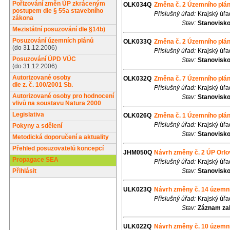
Pořizování změn ÚP zkráceným
OLK034Q
Změna č. 2 Územního plán
postupem dle § 55a stavebního
Příslušný úřad:
Krajský úř
zákona
Stav:
Stanovisk
Mezistátní posuzování dle §14b)
Posuzování územních plánů
OLK033Q
Změna č. 2 Územního plá
(do 31.12.2006)
Příslušný úřad:
Krajský úř
Posuzování ÚPD VÚC
Stav:
Stanovisk
(do 31.12.2006)
Autorizované osoby
OLK032Q
Změna č. 7 Územního plá
dle z. č. 100/2001 Sb.
Příslušný úřad:
Krajský úř
Autorizované osoby pro hodnocení
Stav:
Stanovisk
vlivů na soustavu Natura 2000
Legislativa
OLK026Q
Změna č. 1 Územního plá
Příslušný úřad:
Krajský úř
Pokyny a sdělení
Stav:
Stanovisk
Metodická doporučení a aktuality
Přehled posuzovatelů koncepcí
JHM050Q
Návrh změny č. 2 ÚP Orlo
Propagace SEA
Příslušný úřad:
Krajský úř
Přihlásit
Stav:
Stanovisk
ULK023Q
Návrh změny č. 14 územn
Příslušný úřad:
Krajský úřa
Stav:
Záznam za
ULK022Q
Návrh změny č. 10 územn