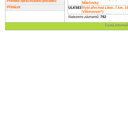
Přehled zpracovatelů posudků
Milešovky
Přihlásit
ULK583
Rybí přechod Liboc, ř.km. 19
Vilémovem“)
Nalezeno záznamů:
792
Česká informač