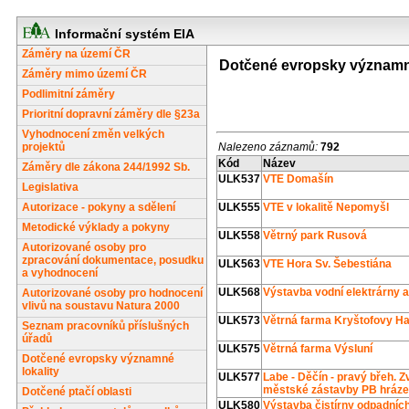
Informační systém EIA
Záměry na území ČR
Dotčené evropsky významné
Záměry mimo území ČR
Podlimitní záměry
Prioritní dopravní záměry dle §23a
Vyhodnocení změn velkých
projektů
Nalezeno záznamů:
792
Kód
Název
Záměry dle zákona 244/1992 Sb.
ULK537
VTE Domašín
Legislativa
Autorizace - pokyny a sdělení
ULK555
VTE v lokalitě Nepomyšl
Metodické výklady a pokyny
ULK558
Větrný park Rusová
Autorizované osoby pro
zpracování dokumentace, posudku
ULK563
VTE Hora Sv. Šebestiána
a vyhodnocení
ULK568
Výstavba vodní elektrárny 
Autorizované osoby pro hodnocení
vlivů na soustavu Natura 2000
ULK573
Větrná farma Kryštofovy H
Seznam pracovníků příslušných
úřadů
ULK575
Větrná farma Výsluní
Dotčené evropsky významné
lokality
ULK577
Labe - Děčín - pravý břeh. 
městské zástavby PB hráze
Dotčené ptačí oblasti
ULK580
Výstavba čistírny odpadníc