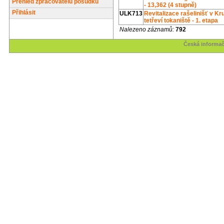
Přehled zpracovatelů posudků
- 13,362 (4 stupně)
Přihlásit
ULK713
Revitalizace rašelinišť v K
tetřeví tokaniště - 1. etapa
Nalezeno záznamů:
792
Česká informač