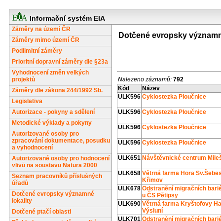
Informační systém EIA
Záměry na území ČR
Dotčené evropsky významné
Záměry mimo území ČR
Podlimitní záměry
Prioritní dopravní záměry dle §23a
Vyhodnocení změn velkých
projektů
Nalezeno záznamů:
792
Kód
Název
Záměry dle zákona 244/1992 Sb.
ULK596
Cyklostezka Ploučnice
Legislativa
Autorizace - pokyny a sdělení
ULK596
Cyklostezka Ploučnice
Metodické výklady a pokyny
ULK596
Cyklostezka Ploučnice
Autorizované osoby pro
zpracování dokumentace, posudku
ULK596
Cyklostezka Ploučnice
a vyhodnocení
ULK651
Návštěvnické centrum Mile
Autorizované osoby pro hodnocení
vlivů na soustavu Natura 2000
ULK658
Větrná farma Hora Sv.Šebes
Seznam pracovníků příslušných
Křimov
úřadů
ULK678
Odstranění migračních bariér
Dotčené evropsky významné
u ČS Pětipsy
lokality
ULK690
Větrná farma Kryštofovy H
Výsluní
Dotčené ptačí oblasti
ULK701
Odstranění migračních bariér