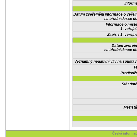
Inform
Datum zveřejnění informace o veřej
na úřední desce do
Informace o místě
1. veřejn
Zápis z 1. veřejn
Datum zveřejn
na úřední desce do
Významný negativní vliv na soustav
Te
Prodlouže
Stát do
Mezistá
Česká informač