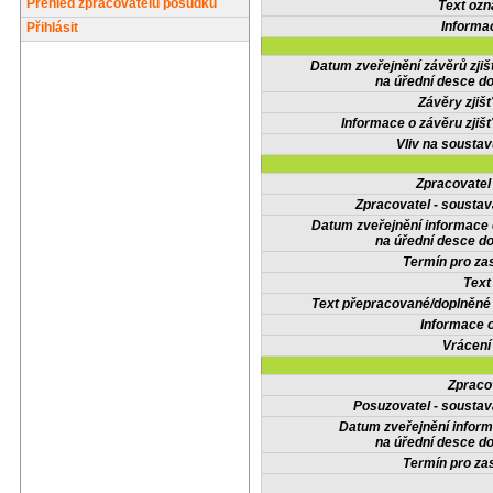
Přehled zpracovatelů posudků
Text oz
Informa
Přihlásit
Datum zveřejnění závěrů zjiš
na úřední desce do
Závěry zjišť
Informace o závěru zjišť
Vliv na sousta
Zpracovate
Zpracovatel - soustav
Datum zveřejnění informace
na úřední desce do
Termín pro zas
Text
Text přepracované/doplněn
Informace 
Vrácení
Zpraco
Posuzovatel - soustav
Datum zveřejnění infor
na úřední desce do
Termín pro zas