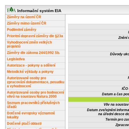
Informační systém EIA
Záměry na území ČR
Záměry mimo území ČR
Podlimitní záměry
Prioritní dopravní záměry dle §23a
Znění 
Vyhodnocení změn velkých
projektů
Záměry dle zákona 244/1992 Sb.
Důvody uko
Legislativa
Autorizace - pokyny a sdělení
Metodické výklady a pokyny
Autorizované osoby pro
zpracování dokumentace, posudku
a vyhodnocení
IČO
Autorizované osoby pro hodnocení
Datum a čas pos
vlivů na soustavu Natura 2000
Seznam pracovníků příslušných
Vliv na sousta
úřadů
Datum zveřejnění inform
Dotčené evropsky významné
na úřední desce do
lokality
Termín pro zas
Dotčené ptačí oblasti
Zpracov