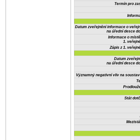
Termín pro zas
Inform
Datum zveřejnění informace o veřej
na úřední desce do
Informace o místě
1. veřejn
Zápis z 1. veřejn
Datum zveřejn
na úřední desce do
Významný negativní vliv na soustav
Te
Prodlouže
Stát do
Mezistá