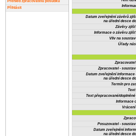
Text oz
Přehled zpracovatelů posudků
Informa
Přihlásit
Datum zveřejnění závěrů zjiš
na úřední desce do
Závěry zjišť
Informace o závěru zjišť
Vliv na sousta
Úřady nás
Zpracovate
Zpracovatel - soustav
Datum zveřejnění informace
na úřední desce do
Termín pro zas
Text
Text přepracované/doplněn
Informace 
Vrácení
Zpraco
Posuzovatel - soustav
Datum zveřejnění infor
na úřední desce do