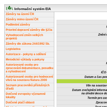
Informační systém EIA
Záměry na území ČR
Záměry mimo území ČR
Podlimitní záměry
Prioritní dopravní záměry dle §23a
Znění 
Vyhodnocení změn velkých
projektů
Záměry dle zákona 244/1992 Sb.
Legislativa
Autorizace - pokyny a sdělení
Metodické výklady a pokyny
Autorizované osoby pro
zpracování dokumentace, posudku
a vyhodnocení
IČO
Autorizované osoby pro hodnocení
Datum a čas pos
vlivů na soustavu Natura 2000
Seznam pracovníků příslušných
Vliv na sousta
úřadů
Datum zveřejnění inform
na úřední desce do
Dotčené evropsky významné
lokality
Termín pro zas
Dotčené ptačí oblasti
Zpracov