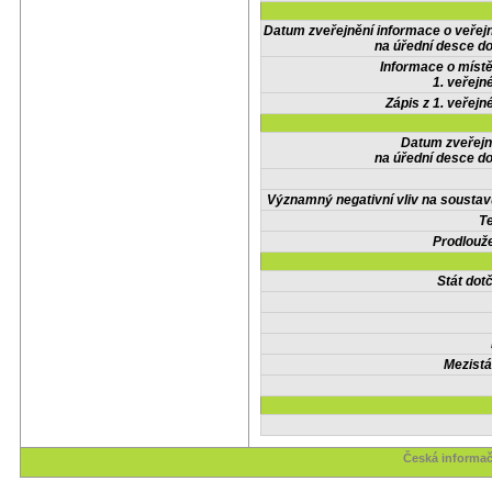
Datum zveřejnění informace o veřej
na úřední desce do
Informace o místě
1. veřejn
Zápis z 1. veřejn
Datum zveřejn
na úřední desce do
Významný negativní vliv na soustav
Te
Prodlouže
Stát do
Mezistá
Česká informač