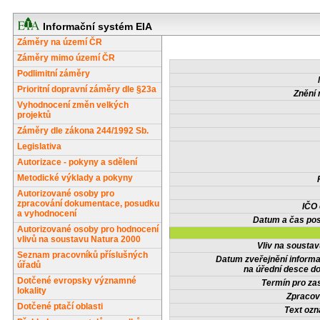
Informační systém EIA
Záměry na území ČR
Záměry mimo území ČR
Podlimitní záměry
Prioritní dopravní záměry dle §23a
Znění 
Vyhodnocení změn velkých
projektů
Záměry dle zákona 244/1992 Sb.
Legislativa
Autorizace - pokyny a sdělení
Metodické výklady a pokyny
Autorizované osoby pro
zpracování dokumentace, posudku
IČO
a vyhodnocení
Datum a čas pos
Autorizované osoby pro hodnocení
vlivů na soustavu Natura 2000
Vliv na sousta
Seznam pracovníků příslušných
Datum zveřejnění inform
úřadů
na úřední desce do
Dotčené evropsky významné
Termín pro zas
lokality
Zpracov
Dotčené ptačí oblasti
Text oz