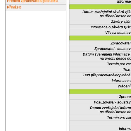
Přehled zpracovatelů posudků
Informa
Přihlásit
Datum zveřejnění závěrů zjiš
na úřední desce do
Závěry zjišť
Informace o závěru zjišť
Vliv na sousta
Zpracovate
Zpracovatel - soustav
Datum zveřejnění informace
na úřední desce do
Termín pro zas
Text
Text přepracované/doplněn
Informace 
Vrácení
Zpraco
Posuzovatel - soustav
Datum zveřejnění infor
na úřední desce do
Termín pro zas
Inform