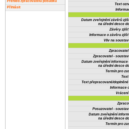
Přehled zpracovatelů posudků
Text oz
Přihlásit
Informa
Datum zveřejnění závěrů zjiš
na úřední desce do
Závěry zjišť
Informace o závěru zjišť
Vliv na sousta
Zpracovate
Zpracovatel - soustav
Datum zveřejnění informace
na úřední desce do
Termín pro zas
Text
Text přepracované/doplněn
Informace 
Vrácení
Zpraco
Posuzovatel - soustav
Datum zveřejnění infor
na úřední desce do
Termín pro zas