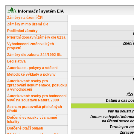
Informační systém EIA
Záměry na území ČR
Záměry mimo území ČR
Podlimitní záměry
Prioritní dopravní záměry dle §23a
Znění 
Vyhodnocení změn velkých
projektů
Záměry dle zákona 244/1992 Sb.
Legislativa
Autorizace - pokyny a sdělení
Metodické výklady a pokyny
Autorizované osoby pro
zpracování dokumentace, posudku
a vyhodnocení
IČO
Autorizované osoby pro hodnocení
vlivů na soustavu Natura 2000
Datum a čas pos
Seznam pracovníků příslušných
úřadů
Vliv na sousta
Datum zveřejnění inform
Dotčené evropsky významné
na úřední desce do
lokality
Termín pro zas
Dotčené ptačí oblasti
Zpracov