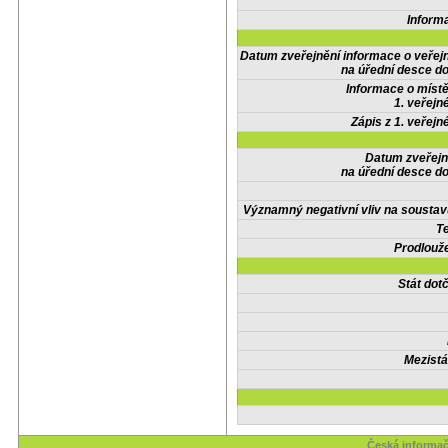
Inform
Datum zveřejnění informace o veřej
na úřední desce do
Informace o místě
1. veřejn
Zápis z 1. veřejn
Datum zveřejn
na úřední desce do
Významný negativní vliv na soustav
Te
Prodlouže
Stát do
Mezistá
Česká informač