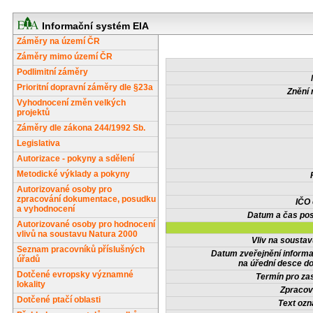
Informační systém EIA
Záměry na území ČR
Záměry mimo území ČR
Podlimitní záměry
Prioritní dopravní záměry dle §23a
Znění 
Vyhodnocení změn velkých
projektů
Záměry dle zákona 244/1992 Sb.
Legislativa
Autorizace - pokyny a sdělení
Metodické výklady a pokyny
Autorizované osoby pro
zpracování dokumentace, posudku
IČO
a vyhodnocení
Datum a čas pos
Autorizované osoby pro hodnocení
vlivů na soustavu Natura 2000
Vliv na sousta
Seznam pracovníků příslušných
Datum zveřejnění inform
úřadů
na úřední desce do
Dotčené evropsky významné
Termín pro zas
lokality
Zpracov
Dotčené ptačí oblasti
Text oz