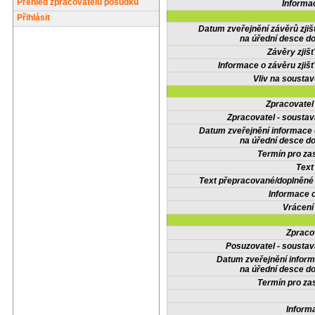
Přehled zpracovatelů posudků
Informa
Přihlásit
Datum zveřejnění závěrů zjiš
na úřední desce do
Závěry zjišť
Informace o závěru zjišť
Vliv na sousta
Zpracovate
Zpracovatel - soustav
Datum zveřejnění informace
na úřední desce do
Termín pro zas
Text
Text přepracované/doplněn
Informace 
Vrácení
Zpraco
Posuzovatel - soustav
Datum zveřejnění infor
na úřední desce do
Termín pro zas
Inform