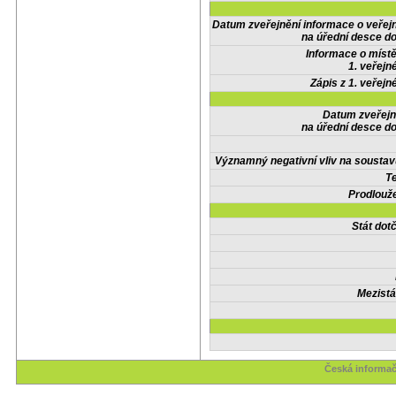
Datum zveřejnění informace o veřej
na úřední desce do
Informace o místě
1. veřejn
Zápis z 1. veřejn
Datum zveřejn
na úřední desce do
Významný negativní vliv na soustav
Te
Prodlouže
Stát do
Mezistá
Česká informač