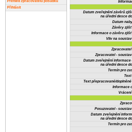
Přehled zpracovatelů posudků
Informa
Přihlásit
Datum zveřejnění závěrů zjiš
na úřední desce do
Datum nabyt
Závěry zjišť
Informace o závěru zjišť
Vliv na sousta
Zpracovate
Zpracovatel - soustav
Datum zveřejnění informace
na úřední desce do
Termín pro zas
Text
Text přepracované/doplněn
Informace 
Vrácení
Zpraco
Posuzovatel - soustav
Datum zveřejnění infor
na úřední desce do
Termín pro zas