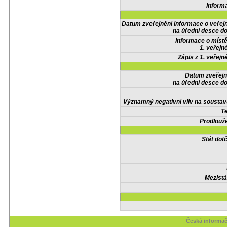
Inform
Datum zveřejnění informace o veřej
na úřední desce do
Informace o místě
1. veřejn
Zápis z 1. veřejn
Datum zveřejn
na úřední desce do
Významný negativní vliv na soustav
Te
Prodlouže
Stát do
Mezistá
Česká informač