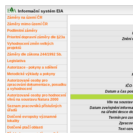
Informační systém EIA
Záměry na území ČR
Záměry mimo území ČR
Podlimitní záměry
Prioritní dopravní záměry dle §23a
Znění 
Vyhodnocení změn velkých
projektů
Záměry dle zákona 244/1992 Sb.
Legislativa
Autorizace - pokyny a sdělení
Metodické výklady a pokyny
Autorizované osoby pro
zpracování dokumentace, posudku
IČO
a vyhodnocení
Datum a čas pos
Autorizované osoby pro hodnocení
vlivů na soustavu Natura 2000
Vliv na sousta
Seznam pracovníků příslušných
Datum zveřejnění inform
úřadů
na úřední desce do
Dotčené evropsky významné
Termín pro zas
lokality
Zpracov
Dotčené ptačí oblasti
Text oz