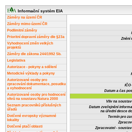
Informační systém EIA
Záměry na území ČR
Záměry mimo území ČR
Podlimitní záměry
Prioritní dopravní záměry dle §23a
Znění 
Vyhodnocení změn velkých
projektů
Záměry dle zákona 244/1992 Sb.
Legislativa
Autorizace - pokyny a sdělení
Metodické výklady a pokyny
Autorizované osoby pro
zpracování dokumentace, posudku
IČO
a vyhodnocení
Datum a čas pos
Autorizované osoby pro hodnocení
vlivů na soustavu Natura 2000
Vliv na sousta
Seznam pracovníků příslušných
Datum zveřejnění inform
úřadů
na úřední desce do
Dotčené evropsky významné
Termín pro zas
lokality
Zpracov
Dotčené ptačí oblasti
Zpracovatel - soustav