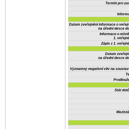
Termín pro zas
Inform
Datum zveřejnění informace o veřej
na úřední desce do
Informace o místě
1. veřejn
Zápis z 1. veřejn
Datum zveřejn
na úřední desce do
Významný negativní vliv na soustav
Te
Prodlouže
Stát do
Mezistá