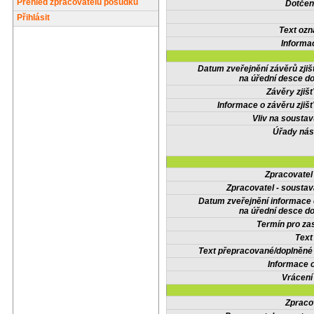
Přehled zpracovatelů posudků
Dotčené
Přihlásit
Text oz
Informa
Datum zveřejnění závěrů zjiš
na úřední desce do
Závěry zjišť
Informace o závěru zjišť
Vliv na sousta
Úřady nás
Zpracovate
Zpracovatel - soustav
Datum zveřejnění informace
na úřední desce do
Termín pro zas
Text
Text přepracované/doplněn
Informace 
Vrácení
Zpraco