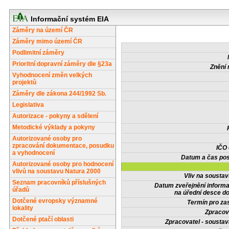
Informační systém EIA
Záměry na území ČR
Záměry mimo území ČR
Podlimitní záměry
Prioritní dopravní záměry dle §23a
Znění 
Vyhodnocení změn velkých
projektů
Záměry dle zákona 244/1992 Sb.
Legislativa
Autorizace - pokyny a sdělení
Metodické výklady a pokyny
Autorizované osoby pro
zpracování dokumentace, posudku
IČO
a vyhodnocení
Datum a čas pos
Autorizované osoby pro hodnocení
vlivů na soustavu Natura 2000
Vliv na sousta
Seznam pracovníků příslušných
Datum zveřejnění inform
úřadů
na úřední desce do
Dotčené evropsky významné
Termín pro zas
lokality
Zpracov
Dotčené ptačí oblasti
Zpracovatel - soustav