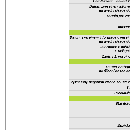
Posuzovatel - soustav
Datum zveřejnění infor
na úřední desce do
Termín pro zas
Inform
Datum zveřejnění informace o veřej
na úřední desce do
Informace o místě
1. veřejn
Zápis z 1. veřejn
Datum zveřejn
na úřední desce do
Významný negativní vliv na soustav
Te
Prodlouže
Stát do
Mezistá