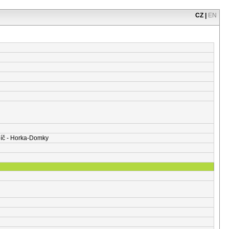
CZ
|
EN
bíč - Horka-Domky