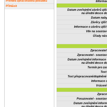
Přehled zpracovatelů posudků
Informa
Přihlásit
Datum zveřejnění závěrů zjiš
na úřední desce do
Datum nabyt
Závěry zjišť
Informace o závěru zjišť
Vliv na sousta
Úřady nás
Zpracovate
Zpracovatel - soustav
Datum zveřejnění informace
na úřední desce do
Termín pro zas
Text
Text přepracované/doplněn
Informace 
Vrácení
Zpraco
Posuzovatel - soustav
Datum zveřejnění infor
na úřední desce do