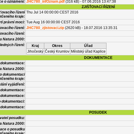
ce o oznámení:
JHC780_infOznam.pdf
(316 kB) - 07.06.2016 13:47:38
ZJIŠŤOVACÍ ŘÍZENÍ
ťovacího řízení
Thu Jul 14 00:00:00 CEST 2016
tčeného kraje:
í právní moci:
Tue Aug 16 00:00:00 CEST 2016
ovacího řízení:
JHC780_zjistovaci.zip
(2620 kB) - 18.07.2016 13:35:31
ovacího řízení:
vu Natura 2000:
ledných řízení:
Kraj
Okres
Úřad
Jihočeský
Český Krumlov
Městský úřad Kaplice
DOKUMENTACE
l dokumentace:
a Natura 2000:
 o dokumentaci
tčeného kraje:
lání vyjádření:
 dokumentace:
é dokumentace:
o dokumentaci:
 dokumentace:
POSUDEK
vatel posudku:
a Natura 2000:
mace o posudku
tčeného kraje: