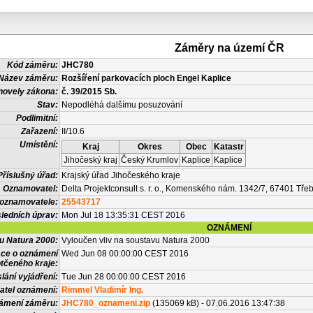
Záměry na území ČR
Kód záměru:
JHC780
Název záměru:
Rozšíření parkovacích ploch Engel Kaplice
novely zákona:
č. 39/2015 Sb.
Stav:
Nepodléhá dalšímu posuzování
Podlimitní:
Zařazení:
II/10.6
Umístění:
Kraj
Okres
Obec
Katastr
Jihočeský kraj
Český Krumlov
Kaplice
Kaplice
Příslušný úřad:
Krajský úřad Jihočeského kraje
Oznamovatel:
Delta Projektconsult s. r. o., Komenského nám. 1342/7, 67401 Tře
 oznamovatele:
25543717
ledních úprav:
Mon Jul 18 13:35:31 CEST 2016
OZNÁMENÍ
vu Natura 2000:
Vyloučen vliv na soustavu Natura 2000
ace o oznámení
Wed Jun 08 00:00:00 CEST 2016
tčeného kraje:
lání vyjádření:
Tue Jun 28 00:00:00 CEST 2016
atel oznámení:
Rimmel Vladimír Ing.
námení záměru:
JHC780_oznameni.zip
(135069 kB) - 07.06.2016 13:47:38