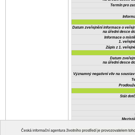
Termín pro zas
Inform
Datum zveřejnění informace o veřej
na úřední desce do
Informace o místě
1. veřejn
Zápis z 1. veřejn
Datum zveřejn
na úřední desce do
Významný negativní vliv na soustav
Te
Prodlouže
Stát do
Mezistá
Česká informační agentura životního prostředí je provozovatelem t