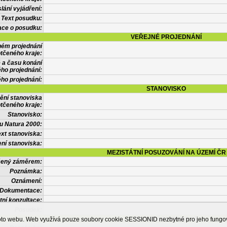
lání vyjádření:
Text posudku:
ace o posudku:
VEŘEJNÉ PROJEDNÁNÍ
ném projednání
tčeného kraje:
 a času konání
ého projednání:
ého projednání:
STANOVISKO
ění stanoviska
tčeného kraje:
Stanovisko:
u Natura 2000:
xt stanoviska:
ní stanoviska:
MEZISTÁTNÍ POSUZOVÁNÍ NA ÚZEMÍ ČR
tčený záměrem:
Poznámka:
Oznámení:
Dokumentace:
tní konzultace:
Posudek:
OSTATNÍ INFORMACE
ohoto webu. Web využívá pouze soubory cookie SESSIONID nezbytné pro jeho fung