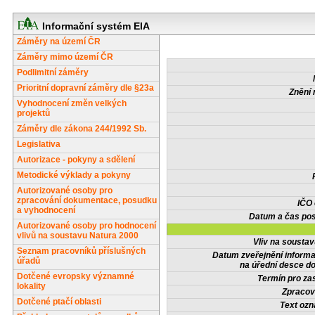
Informační systém EIA
Záměry na území ČR
Záměry mimo území ČR
Podlimitní záměry
Prioritní dopravní záměry dle §23a
Znění 
Vyhodnocení změn velkých
projektů
Záměry dle zákona 244/1992 Sb.
Legislativa
Autorizace - pokyny a sdělení
Metodické výklady a pokyny
Autorizované osoby pro
zpracování dokumentace, posudku
IČO
a vyhodnocení
Datum a čas pos
Autorizované osoby pro hodnocení
vlivů na soustavu Natura 2000
Vliv na sousta
Seznam pracovníků příslušných
Datum zveřejnění inform
úřadů
na úřední desce do
Dotčené evropsky významné
Termín pro zas
lokality
Zpracov
Dotčené ptačí oblasti
Text oz