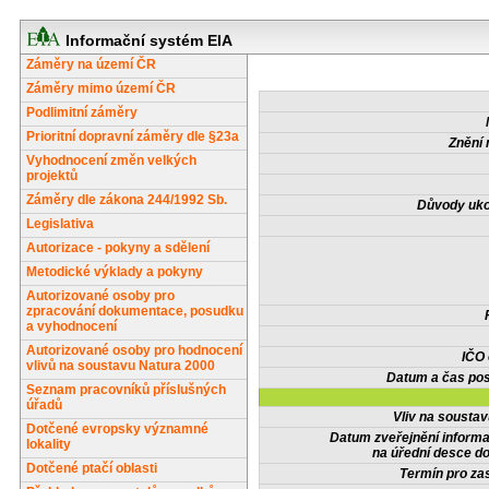
Informační systém EIA
Záměry na území ČR
Záměry mimo území ČR
Podlimitní záměry
Prioritní dopravní záměry dle §23a
Znění 
Vyhodnocení změn velkých
projektů
Záměry dle zákona 244/1992 Sb.
Důvody uko
Legislativa
Autorizace - pokyny a sdělení
Metodické výklady a pokyny
Autorizované osoby pro
zpracování dokumentace, posudku
a vyhodnocení
Autorizované osoby pro hodnocení
IČO
vlivů na soustavu Natura 2000
Datum a čas pos
Seznam pracovníků příslušných
úřadů
Vliv na sousta
Dotčené evropsky významné
Datum zveřejnění inform
lokality
na úřední desce do
Dotčené ptačí oblasti
Termín pro zas