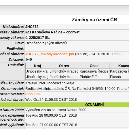
Záměry na území ČR
Kód záměru:
JHC872
Název záměru:
I/23 Kardašova Řečice – obchvat
novely zákona:
č. 225/2017 Sb.
Stav:
Ukončeno z jiných důvodů
Podlimitní:
nčení záměru:
JHC872_duvodyUkonceni.pdf
(309 kB) - 24.10.2018 11:56:33
Zařazení:
II/49
Umístění:
Kraj
Okres
Obec
Katast
Jihočeský kraj
Jindřichův Hradec
Kardašova Řečice
Kardašova 
Jihočeský kraj
Jindřichův Hradec
Pluhův Žďár
Plasná
Příslušný úřad:
Krajský úřad Jihočeského kraje
Oznamovatel:
Ředitelství silnic a dálnic ČR, Na Pankráci 546/56, 140 00, Praha 
 oznamovatele:
65993390
ledních úprav:
Wed Oct 24 11:56:33 CEST 2018
OZNÁMENÍ
vu Natura 2000:
Vyloučen vliv na soustavu Natura 2000
ace o oznámení
Tue Aug 28 00:00:00 CEST 2018
tčeného kraje:
lání vyjádření:
Thu Sep 27 00:00:00 CEST 2018