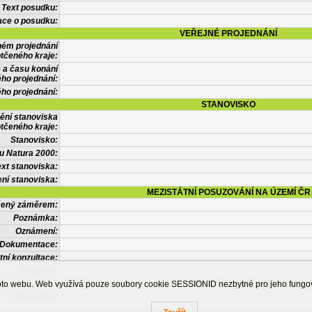
Text posudku:
ace o posudku:
VEŘEJNÉ PROJEDNÁNÍ
ném projednání
tčeného kraje:
 a času konání
ého projednání:
ého projednání:
STANOVISKO
ění stanoviska
tčeného kraje:
Stanovisko:
u Natura 2000:
xt stanoviska:
ní stanoviska:
MEZISTÁTNÍ POSUZOVÁNÍ NA ÚZEMÍ ČR
tčený záměrem:
Poznámka:
Oznámení:
Dokumentace:
tní konzultace:
Posudek:
OSTATNÍ INFORMACE
ohoto webu. Web využívá pouze soubory cookie SESSIONID nezbytné pro jeho fung
Poznámka: