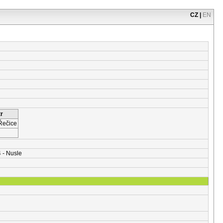
CZ
|
EN
r
Řečice
4 - Nusle