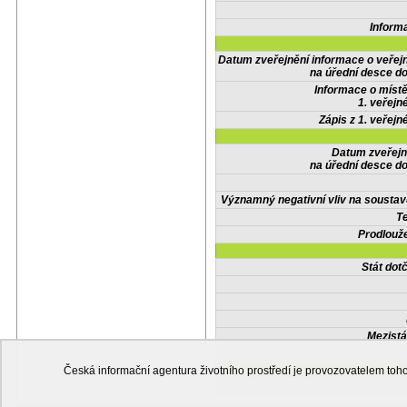
Inform
Datum zveřejnění informace o veřej
na úřední desce do
Informace o místě
1. veřejn
Zápis z 1. veřejn
Datum zveřejn
na úřední desce do
Významný negativní vliv na soustav
Te
Prodlouže
Stát do
Mezistá
Česká informační agentura životního prostředí je provozovatelem t