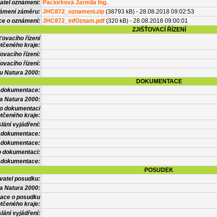
atel oznámení:
Paciorková Jarmila Ing.
námení záměru:
JHC872_oznameni.zip
(38793 kB) - 28.08.2018 09:02:53
ce o oznámení:
JHC872_infOznam.pdf
(320 kB) - 28.08.2018 09:00:01
ZJIŠŤOVACÍ ŘÍZENÍ
ťovacího řízení
tčeného kraje:
ovacího řízení:
ovacího řízení:
vu Natura 2000:
DOKUMENTACE
l dokumentace:
a Natura 2000:
 o dokumentaci
tčeného kraje:
lání vyjádření:
 dokumentace:
é dokumentace:
o dokumentaci:
 dokumentace:
POSUDEK
vatel posudku:
a Natura 2000:
mace o posudku
tčeného kraje:
lání vyjádření: