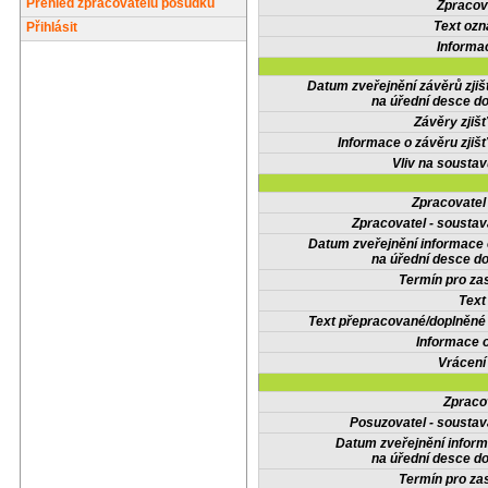
Přehled zpracovatelů posudků
Zpracov
Text oz
Přihlásit
Informa
Datum zveřejnění závěrů zjiš
na úřední desce do
Závěry zjišť
Informace o závěru zjišť
Vliv na sousta
Zpracovate
Zpracovatel - soustav
Datum zveřejnění informace
na úřední desce do
Termín pro zas
Text
Text přepracované/doplněn
Informace 
Vrácení
Zpraco
Posuzovatel - soustav
Datum zveřejnění infor
na úřední desce do
Termín pro zas