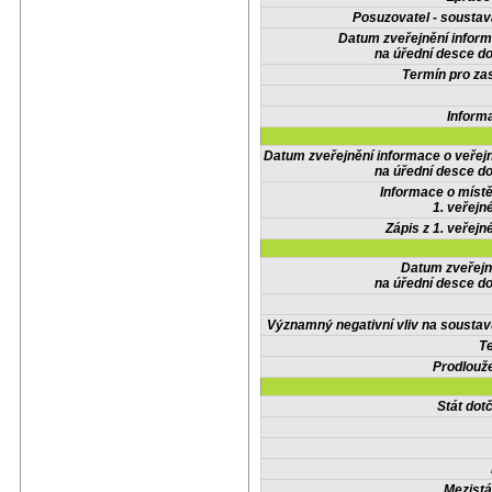
Posuzovatel - soustav
Datum zveřejnění infor
na úřední desce do
Termín pro zas
Inform
Datum zveřejnění informace o veřej
na úřední desce do
Informace o místě
1. veřejn
Zápis z 1. veřejn
Datum zveřejn
na úřední desce do
Významný negativní vliv na soustav
Te
Prodlouže
Stát do
Mezistá