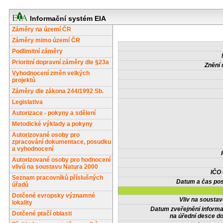
Informační systém EIA
Záměry na území ČR
Záměry mimo území ČR
Podlimitní záměry
Prioritní dopravní záměry dle §23a
Znění 
Vyhodnocení změn velkých
projektů
Záměry dle zákona 244/1992 Sb.
Legislativa
Autorizace - pokyny a sdělení
Metodické výklady a pokyny
Autorizované osoby pro
zpracování dokumentace, posudku
a vyhodnocení
Autorizované osoby pro hodnocení
vlivů na soustavu Natura 2000
IČO
Seznam pracovníků příslušných
Datum a čas pos
úřadů
Dotčené evropsky významné
Vliv na sousta
lokality
Datum zveřejnění inform
Dotčené ptačí oblasti
na úřední desce do