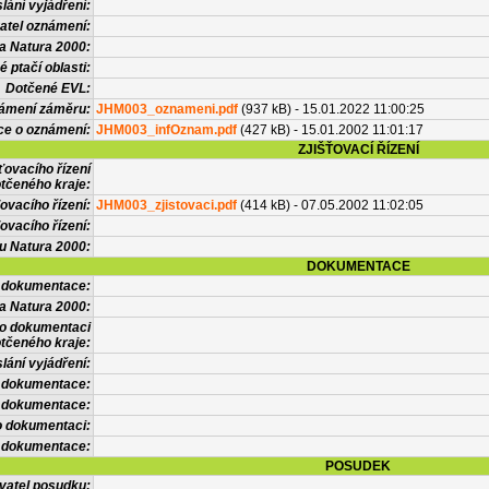
lání vyjádření:
atel oznámení:
a Natura 2000:
 ptačí oblasti:
Dotčené EVL:
námení záměru:
JHM003_oznameni.pdf
(937 kB) - 15.01.2022 11:00:25
ce o oznámení:
JHM003_infOznam.pdf
(427 kB) - 15.01.2002 11:01:17
ZJIŠŤOVACÍ ŘÍZENÍ
ťovacího řízení
tčeného kraje:
ovacího řízení:
JHM003_zjistovaci.pdf
(414 kB) - 07.05.2002 11:02:05
ovacího řízení:
vu Natura 2000:
DOKUMENTACE
l dokumentace:
a Natura 2000:
 o dokumentaci
tčeného kraje:
lání vyjádření:
 dokumentace:
é dokumentace:
o dokumentaci:
 dokumentace:
POSUDEK
vatel posudku: