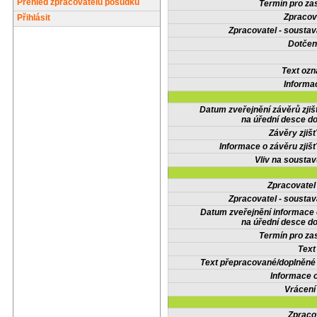
Přehled zpracovatelů posudků
Termín pro zas
Zpracov
Přihlásit
Zpracovatel - soustav
Dotčené
Text oz
Informa
Datum zveřejnění závěrů zjiš
na úřední desce do
Závěry zjišť
Informace o závěru zjišť
Vliv na sousta
Zpracovate
Zpracovatel - soustav
Datum zveřejnění informace
na úřední desce do
Termín pro zas
Text
Text přepracované/doplněn
Informace 
Vrácení
Zpraco