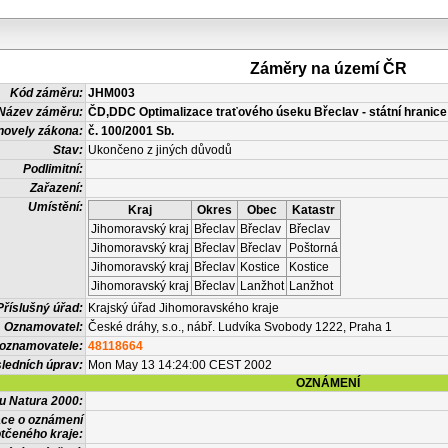
Záměry na území ČR
Kód záměru:
JHM003
Název záměru:
ČD,DDC Optimalizace traťového úseku Břeclav - státní hranic
novely zákona:
č. 100/2001 Sb.
Stav:
Ukončeno z jiných důvodů
Podlimitní:
Zařazení:
Umístění:
Kraj
Okres
Obec
Katastr
Jihomoravský kraj
Břeclav
Břeclav
Břeclav
Jihomoravský kraj
Břeclav
Břeclav
Poštorná
Jihomoravský kraj
Břeclav
Kostice
Kostice
Jihomoravský kraj
Břeclav
Lanžhot
Lanžhot
Příslušný úřad:
Krajský úřad Jihomoravského kraje
Oznamovatel:
České dráhy, s.o., nábř. Ludvíka Svobody 1222, Praha 1
 oznamovatele:
48118664
ledních úprav:
Mon May 13 14:24:00 CEST 2002
OZNÁMENÍ
vu Natura 2000:
ace o oznámení
tčeného kraje: