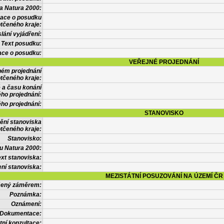
a Natura 2000:
mace o posudku
tčeného kraje:
lání vyjádření:
Text posudku:
ace o posudku:
VEŘEJNÉ PROJEDNÁNÍ
ném projednání
tčeného kraje:
 a času konání
ého projednání:
ého projednání:
STANOVISKO
ění stanoviska
tčeného kraje:
Stanovisko:
u Natura 2000:
xt stanoviska:
ní stanoviska:
MEZISTÁTNÍ POSUZOVÁNÍ NA ÚZEMÍ ČR
tčený záměrem:
Poznámka:
Oznámení:
Dokumentace:
tní konzultace: