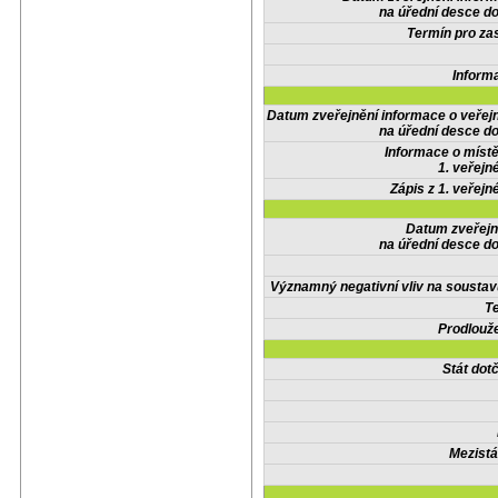
na úřední desce do
Termín pro zas
Inform
Datum zveřejnění informace o veřej
na úřední desce do
Informace o místě
1. veřejn
Zápis z 1. veřejn
Datum zveřejn
na úřední desce do
Významný negativní vliv na soustav
Te
Prodlouže
Stát do
Mezistá