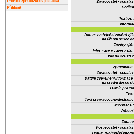
Přehled zpracovatelů posudků
Zpracovatel - soustav
Dotčené
Přihlásit
Text oz
Informa
Datum zveřejnění závěrů zjiš
na úřední desce do
Závěry zjišť
Informace o závěru zjišť
Vliv na sousta
Zpracovate
Zpracovatel - soustav
Datum zveřejnění informace
na úřední desce do
Termín pro zas
Text
Text přepracované/doplněn
Informace 
Vrácení
Zpraco
Posuzovatel - soustav
Datum zveřejnění infor