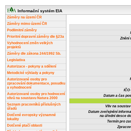
Informační systém EIA
Záměry na území ČR
Záměry mimo území ČR
Podlimitní záměry
Prioritní dopravní záměry dle §23a
Znění 
Vyhodnocení změn velkých
projektů
Záměry dle zákona 244/1992 Sb.
Legislativa
Autorizace - pokyny a sdělení
Metodické výklady a pokyny
Autorizované osoby pro
zpracování dokumentace, posudku
a vyhodnocení
IČO
Autorizované osoby pro hodnocení
Datum a čas pos
vlivů na soustavu Natura 2000
Seznam pracovníků příslušných
Vliv na sousta
úřadů
Datum zveřejnění inform
Dotčené evropsky významné
na úřední desce do
lokality
Termín pro zas
Dotčené ptačí oblasti
Zpracov