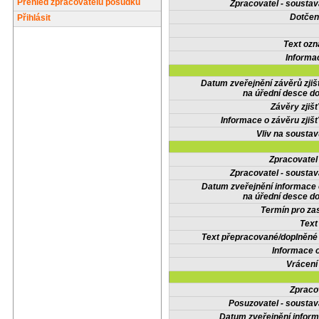
Přehled zpracovatelů posudků
Zpracovatel - soustav
Dotčené
Přihlásit
Text oz
Informa
Datum zveřejnění závěrů zjiš
na úřední desce do
Závěry zjišť
Informace o závěru zjišť
Vliv na sousta
Zpracovate
Zpracovatel - soustav
Datum zveřejnění informace
na úřední desce do
Termín pro zas
Text
Text přepracované/doplněn
Informace 
Vrácení
Zpraco
Posuzovatel - soustav
Datum zveřejnění infor