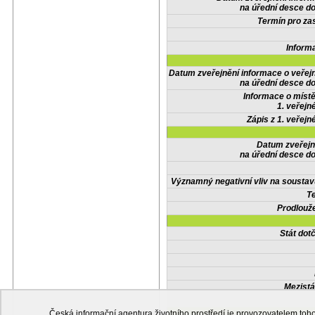
na úřední desce do
Termín pro zas
Inform
Datum zveřejnění informace o veřej
na úřední desce do
Informace o místě
1. veřejn
Zápis z 1. veřejn
Datum zveřejn
na úřední desce do
Významný negativní vliv na soustav
Te
Prodlouže
Stát do
Mezistá
Česká informační agentura životního prostředí je provozovatelem t