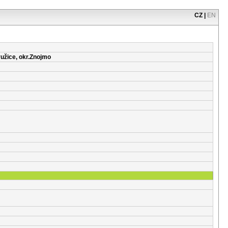
CZ
|
EN
ružice, okr.Znojmo