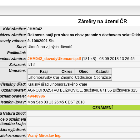
Záměry na území ČR
Kód záměru:
JHM042
Název záměru:
Rekonstr. stájí pro skot na chov prasnic s dochovem selat Ctid
novely zákona:
č. 100/2001 Sb.
Stav:
Ukončeno z jiných důvodů
Podlimitní:
nčení záměru:
JHM042_duvodyUkonceni.pdf
(181 kB) - 03.09.2018 13:26:45
Zařazení:
II/1.5
Umístění:
Kraj
Okres
Obec
Katastr
Jihomoravský kraj
Znojmo
Ctidružice
Ctidružice
Příslušný úřad:
Krajský úřad Jihomoravského kraje
Oznamovatel:
AGRODRUŽSTVO BLÍŽKOVICE, družstvo, 671 55 Blížkovice 325
 oznamovatele:
49448986
ledních úprav:
Mon Sep 03 13:26:45 CEST 2018
OZNÁMENÍ
vu Natura 2000:
ace o oznámení
tčeného kraje:
lání vyjádření:
atel oznámení:
Vraný Miroslav Ing.