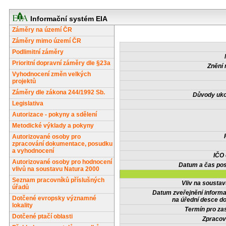
Informační systém EIA
Záměry na území ČR
Záměry mimo území ČR
Podlimitní záměry
Prioritní dopravní záměry dle §23a
Znění 
Vyhodnocení změn velkých
projektů
Záměry dle zákona 244/1992 Sb.
Důvody uko
Legislativa
Autorizace - pokyny a sdělení
Metodické výklady a pokyny
Autorizované osoby pro
zpracování dokumentace, posudku
a vyhodnocení
IČO
Autorizované osoby pro hodnocení
Datum a čas pos
vlivů na soustavu Natura 2000
Seznam pracovníků příslušných
Vliv na sousta
úřadů
Datum zveřejnění inform
Dotčené evropsky významné
na úřední desce do
lokality
Termín pro zas
Dotčené ptačí oblasti
Zpracov