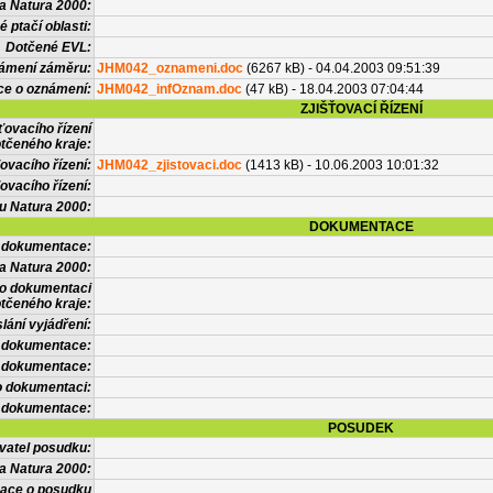
a Natura 2000:
 ptačí oblasti:
Dotčené EVL:
námení záměru:
JHM042_oznameni.doc
(6267 kB) - 04.04.2003 09:51:39
ce o oznámení:
JHM042_infOznam.doc
(47 kB) - 18.04.2003 07:04:44
ZJIŠŤOVACÍ ŘÍZENÍ
ťovacího řízení
tčeného kraje:
ovacího řízení:
JHM042_zjistovaci.doc
(1413 kB) - 10.06.2003 10:01:32
ovacího řízení:
vu Natura 2000:
DOKUMENTACE
l dokumentace:
a Natura 2000:
 o dokumentaci
tčeného kraje:
lání vyjádření:
 dokumentace:
é dokumentace:
o dokumentaci:
 dokumentace:
POSUDEK
vatel posudku:
a Natura 2000:
mace o posudku