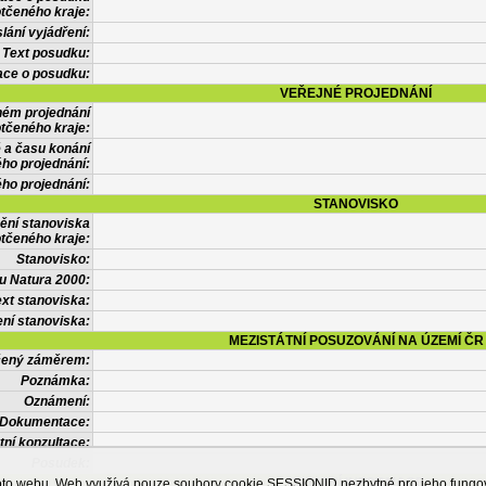
tčeného kraje:
lání vyjádření:
Text posudku:
ace o posudku:
VEŘEJNÉ PROJEDNÁNÍ
ném projednání
tčeného kraje:
 a času konání
ého projednání:
ého projednání:
STANOVISKO
ění stanoviska
tčeného kraje:
Stanovisko:
u Natura 2000:
xt stanoviska:
ní stanoviska:
MEZISTÁTNÍ POSUZOVÁNÍ NA ÚZEMÍ ČR
tčený záměrem:
Poznámka:
Oznámení:
Dokumentace:
tní konzultace:
Posudek:
OSTATNÍ INFORMACE
ohoto webu. Web využívá pouze soubory cookie SESSIONID nezbytné pro jeho fung