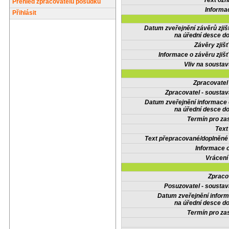
Text oz
Přehled zpracovatelů posudků
Informa
Přihlásit
Datum zveřejnění závěrů zjiš
na úřední desce do
Závěry zjišť
Informace o závěru zjišť
Vliv na sousta
Zpracovate
Zpracovatel - soustav
Datum zveřejnění informace
na úřední desce do
Termín pro zas
Text
Text přepracované/doplněn
Informace 
Vrácení
Zpraco
Posuzovatel - soustav
Datum zveřejnění infor
na úřední desce do
Termín pro zas