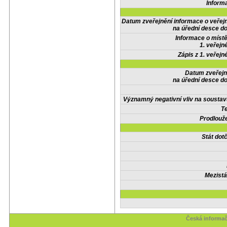
Inform
Datum zveřejnění informace o veřej
na úřední desce do
Informace o místě
1. veřejn
Zápis z 1. veřejn
Datum zveřejn
na úřední desce do
Významný negativní vliv na soustav
Te
Prodlouže
Stát do
Mezistá
Česká informač