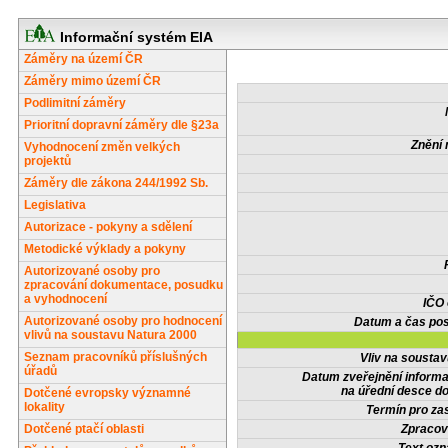
Informační systém EIA
Záměry na území ČR
Záměry mimo území ČR
Podlimitní záměry
Prioritní dopravní záměry dle §23a
Znění 
Vyhodnocení změn velkých
projektů
Záměry dle zákona 244/1992 Sb.
Legislativa
Autorizace - pokyny a sdělení
Metodické výklady a pokyny
Autorizované osoby pro
zpracování dokumentace, posudku
a vyhodnocení
IČO
Autorizované osoby pro hodnocení
Datum a čas pos
vlivů na soustavu Natura 2000
Seznam pracovníků příslušných
Vliv na sousta
úřadů
Datum zveřejnění inform
na úřední desce do
Dotčené evropsky významné
lokality
Termín pro zas
Dotčené ptačí oblasti
Zpracov