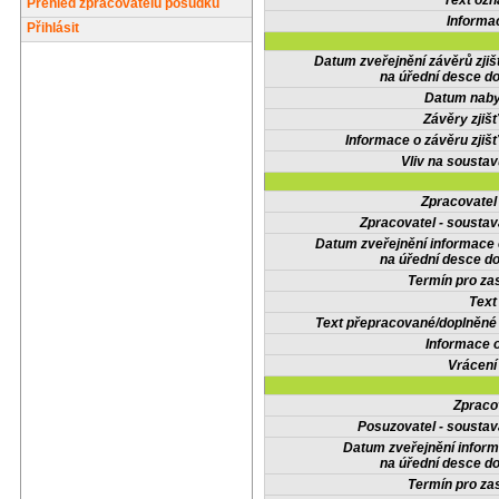
Text oz
Přehled zpracovatelů posudků
Informa
Přihlásit
Datum zveřejnění závěrů zjiš
na úřední desce do
Datum nabyt
Závěry zjišť
Informace o závěru zjišť
Vliv na sousta
Zpracovate
Zpracovatel - soustav
Datum zveřejnění informace
na úřední desce do
Termín pro zas
Text
Text přepracované/doplněn
Informace 
Vrácení
Zpraco
Posuzovatel - soustav
Datum zveřejnění infor
na úřední desce do
Termín pro zas