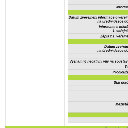
Inform
Datum zveřejnění informace o veřej
na úřední desce do
Informace o místě
1. veřejn
Zápis z 1. veřejn
Datum zveřejn
na úřední desce do
Významný negativní vliv na soustav
Te
Prodlouže
Stát do
Mezistá