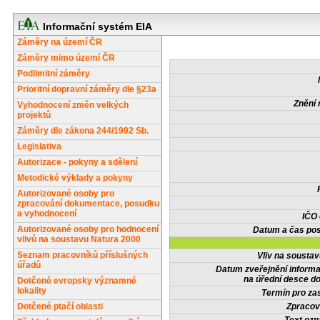
Informační systém EIA
Záměry na území ČR
Záměry mimo území ČR
Podlimitní záměry
Prioritní dopravní záměry dle §23a
Znění 
Vyhodnocení změn velkých
projektů
Záměry dle zákona 244/1992 Sb.
Legislativa
Autorizace - pokyny a sdělení
Metodické výklady a pokyny
Autorizované osoby pro
zpracování dokumentace, posudku
a vyhodnocení
IČO
Autorizované osoby pro hodnocení
Datum a čas pos
vlivů na soustavu Natura 2000
Seznam pracovníků příslušných
Vliv na sousta
úřadů
Datum zveřejnění inform
na úřední desce do
Dotčené evropsky významné
lokality
Termín pro zas
Dotčené ptačí oblasti
Zpracov